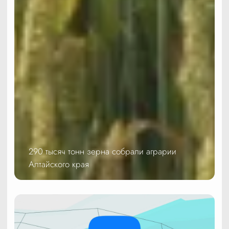
290 тысяч тонн зерна собрали аграрии
Алтайского края