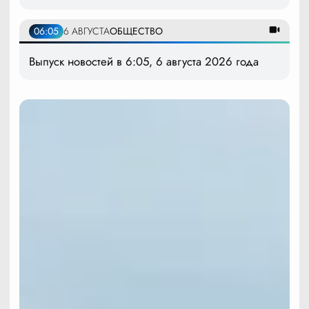
06:05
6 АВГУСТА
ОБЩЕСТВО
Выпуск новостей в 6:05, 6 августа 2026 года