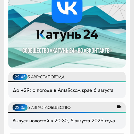
22:45
5 АВГУСТА
ПОГОДА
До +29: о погоде в Алтайском крае 6 августа
22:35
5 АВГУСТА
ОБЩЕСТВО
Выпуск новостей в 20:30, 5 августа 2026 года