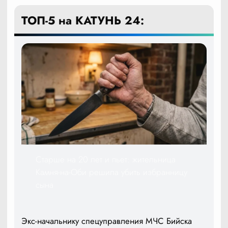
ТОП-5 на КАТУНЬ 24:
Старше на 20 лет и пьет: жительница
Камня-на-Оби решила убить избранницу
сына
Экс-начальнику спецуправления МЧС Бийска