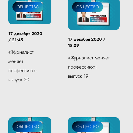
ОБЩЕСТВО
ОБЩЕСТВО
17 декабря 2020
17 декабря 2020 /
/ 21:45
18:09
«Журналист
«Журналист меняет
меняет
профессию»:
профессию»:
выпуск 19
выпуск 20
ОБЩЕСТВО
ОБЩЕСТВО