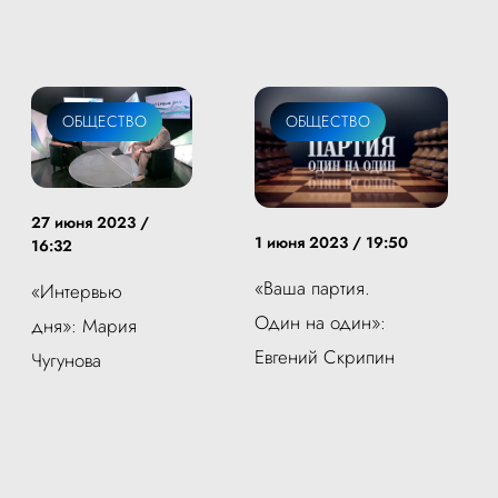
ОБЩЕСТВО
ОБЩЕСТВО
27 июня 2023 /
1 июня 2023 / 19:50
16:32
«Ваша партия.
«Интервью
Один на один»:
дня»: Мария
Евгений Скрипин
Чугунова