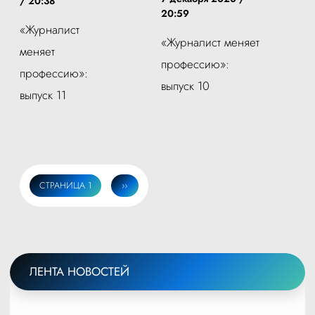
/ 20:38
20:59
«Журналист
«Журналист меняет
меняет
профессию»:
профессию»:
выпуск 10
выпуск 11
СТРАНИЦА 1
СЛЕДУЮЩАЯ
››
Нумерация
СТРАНИЦА
страниц
ЛЕНТА НОВОСТЕЙ