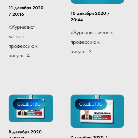
11 декабря 2020
10 декабря 2020 /
/ 20:16
20:44
«Журналист
«Журналист меняет
меняет
профессию»:
профессию»:
выпуск 13
выпуск 14
ОБЩЕСТВО
ОБЩЕСТВО
8 декабря 2020
7 декабря 2020 /