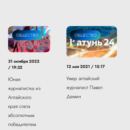
ОБЩЕСТВО
ОБЩЕСТВО
31 октября 2022
12 мая 2021 / 15:17
/ 19:32
Умер алтайский
Юная
журналист Павел
журналистка из
Демин
Алтайского
края стала
абсолютным
победителем