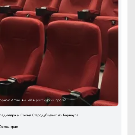
Горном Алтае, вышел в российский прокат
 Владимира и Софьи Стародубцевых из Барнаула
айском крае