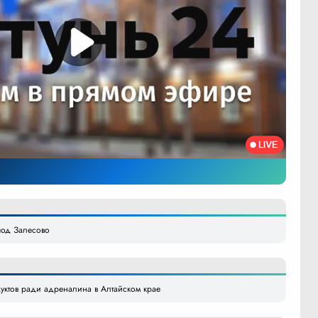
под Залесово
уктов ради адреналина в Алтайском крае