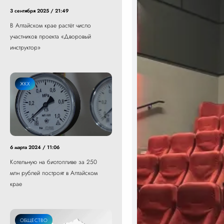
3 сентября 2025 / 21:49
В Алтайском крае растёт число
участников проекта «Дворовый
инструктор»
ЖКХ
6 марта 2024 / 11:06
Котельную на биотопливе за 250
млн рублей построят в Алтайском
крае
ОБЩЕСТВО