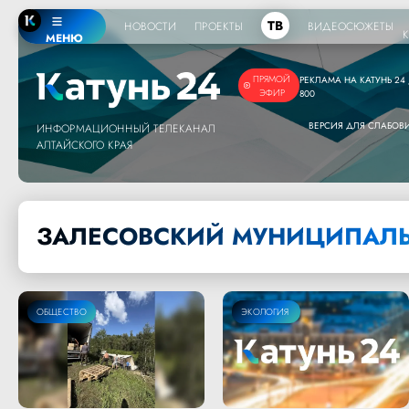
ТВ
НОВОСТИ
ПРОЕКТЫ
ВИДЕОСЮЖЕТЫ
МЕНЮ
ПРЯМОЙ
РЕКЛАМА НА КАТУНЬ 24 /
ЭФИР
800
ВЕРСИЯ ДЛЯ СЛАБО
ИНФОРМАЦИОННЫЙ ТЕЛЕКАНАЛ
АЛТАЙСКОГО КРАЯ
ЗАЛЕСОВСКИЙ МУНИЦИПАЛЬ
ОБЩЕСТВО
ОБЩЕСТВО
ЭКОЛОГИЯ