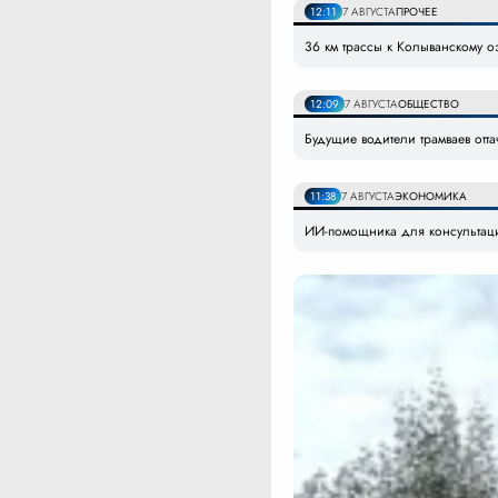
12:11
7 АВГУСТА
ПРОЧЕЕ
36 км трассы к Колыванскому 
12:09
7 АВГУСТА
ОБЩЕСТВО
Будущие водители трамваев отт
11:38
7 АВГУСТА
ЭКОНОМИКА
ИИ-помощника для консультаци