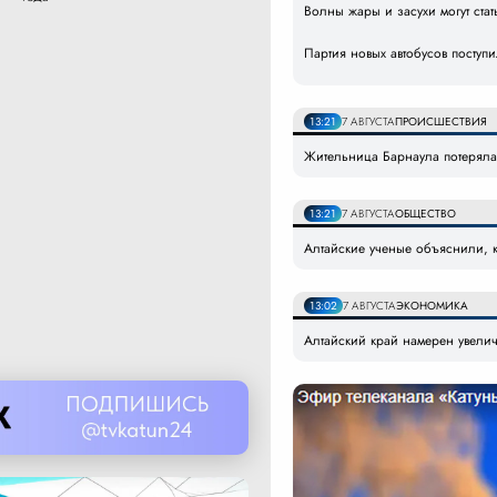
Волны жары и засухи могут ст
Партия новых автобусов поступ
13:21
7 АВГУСТА
ПРОИСШЕСТВИЯ
Жительница Барнаула потеряла
13:21
7 АВГУСТА
ОБЩЕСТВО
Алтайские ученые объяснили, к
13:02
7 АВГУСТА
ЭКОНОМИКА
Алтайский край намерен увелич