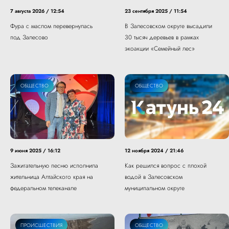
7 августа 2026 / 12:54
23 сентября 2025 / 11:54
Фура с маслом перевернулась
В Залесовском округе высадили
под Залесово
30 тысяч деревьев в рамках
экоакции «Семейный лес»
ОБЩЕСТВО
ОБЩЕСТВО
9 июня 2025 / 16:12
12 ноября 2024 / 21:46
Зажигательную песню исполнила
Как решился вопрос с плохой
жительница Алтайского края на
водой в Залесовском
федеральном телеканале
муниципальном округе
ПРОИСШЕСТВИЯ
ОБЩЕСТВО