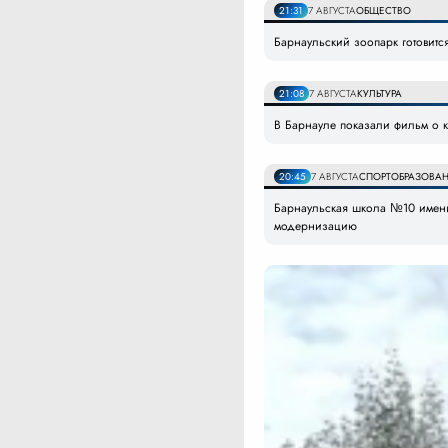
21:31
7 АВГУСТА
ОБЩЕСТВО
Барнаульский зоопарк готовитс
21:08
7 АВГУСТА
КУЛЬТУРА
В Барнауле показали фильм о к
20:45
7 АВГУСТА
СПОРТ
ОБРАЗОВАН
Барнаульская школа №10 имени
модернизацию