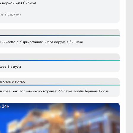
ать нормой для Сибири
ила в Барнаул
удничество с Кыргызстаном: итоги форума в Бишкеке
рае 8 августа
ОВАНИЕ И НАУКА
 крае: как Полковниково встречает 65-летие полёта Германа Титова