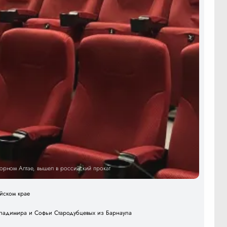
Горном Алтае, вышел в российский прокат
айском крае
 Владимира и Софьи Стародубцевых из Барнаула