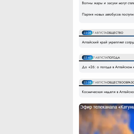
Волны жары и засухи могут ст
Партия новых автобусов поступ
23:08
7 АВГУСТА
ОБЩЕСТВО
Алтайский край укрепляет сотр
22:45
7 АВГУСТА
ПОГОДА
До +26: о погоде в Алтайском к
22:08
7 АВГУСТА
ОБЩЕСТВО
ОБРАЗ
Космическая неделя в Алтайском