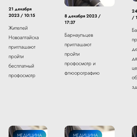
21 декабря
24
2023 / 10:15
8 декабря 2023 /
/ 
17:37
Жителей
Ба
Барнаульцев
Новоалтайска
пр
приглашают
приглашают
де
пройти
пройти
дв
профосмотр и
бесплатный
це
флюорографию
профосмотр
об
з
МЕДИЦИНА
МЕДИЦИНА