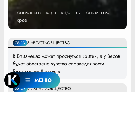
Аномальная жара ожидается в Алтайском
крае
06:13
8 АВГУСТА
ОБЩЕСТВО
В Близнецах может проснуться критик, а у Весов
будет обострено чувство справедливости.
Гороскоп на 8 августа
МЕНЮ
23:08
7 АВГУСТА
ОБЩЕСТВО
Алтайский край укрепляет сотрудничество с
Кыргызстаном: итоги форума в Бишкеке
22:45
7 АВГУСТА
ПОГОДА