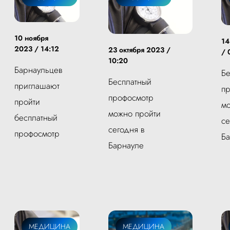
10 ноября
14
2023 / 14:12
23 октября 2023 /
/ 
10:20
Барнаульцев
Бе
Бесплатный
приглашают
п
профосмотр
пройти
мо
можно пройти
бесплатный
се
сегодня в
профосмотр
Б
Барнауле
МЕДИЦИНА
МЕДИЦИНА