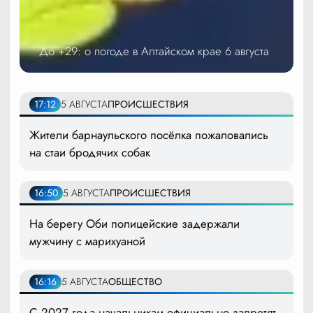
До +29: о погоде в Алтайском крае 6 августа
17:12
5 АВГУСТА
ПРОИСШЕСТВИЯ
Жители барнаульского посёлка пожаловались
на стаи бродячих собак
16:50
5 АВГУСТА
ПРОИСШЕСТВИЯ
На берегу Оби полицейские задержали
мужчину с марихуаной
16:16
5 АВГУСТА
ОБЩЕСТВО
С 2027 года начальникам официально запретят