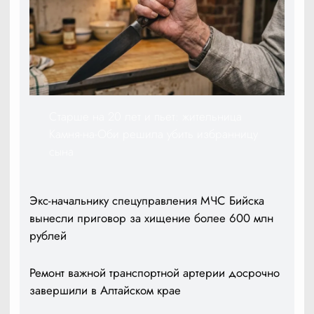
Старше на 20 лет и пьет: жительница
Камня-на-Оби решила убить избранницу
сына
Экс-начальнику спецуправления МЧС Бийска
вынесли приговор за хищение более 600 млн
рублей
Ремонт важной транспортной артерии досрочно
завершили в Алтайском крае