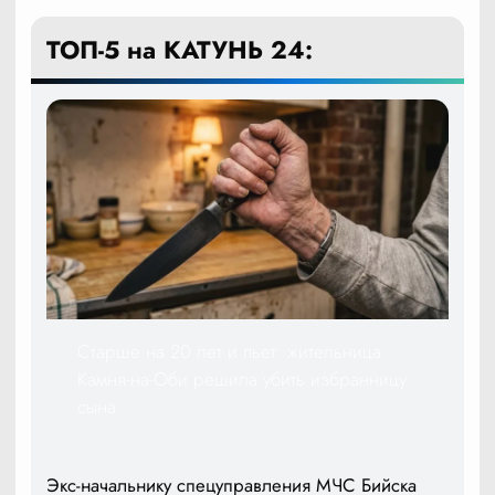
ТОП-5 на КАТУНЬ 24:
Старше на 20 лет и пьет: жительница
Камня-на-Оби решила убить избранницу
сына
Экс-начальнику спецуправления МЧС Бийска