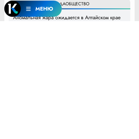
16:16
8 АВГУСТА
ПОГОДА
ОБЩЕСТВО
МЕНЮ
Аномальная жара ожидается в Алтайском крае
15:19
8 АВГУСТА
ЭКОЛОГИЯ
132 мешка мусора собрали волонтеры на
берегу Пивоварки в Барнауле
14:06
8 АВГУСТА
ОБЩЕСТВО
В Барнауле разыскивают пропавшего 56-летнего
мужчину
13:28
8 АВГУСТА
ОБЩЕСТВО
Что изменится в российских школах с 1 сентября