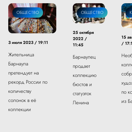
ОБЩЕСТВО
ОБЩЕСТВО
К
25 октября
15 ав
2022 /
3 июля 2023 / 19:11
/ 17:
11:45
Жительница
Нео
Барнаулец
Барнаула
колл
продает
претендует на
собр
коллекцию
рекорд России по
худо
бюстов и
количеству
по к
статуэток
солонок в её
из Б
Ленина
коллекции