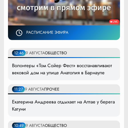
РАСПИСАНИЕ ЭФИРА
12:46
9 АВГУСТА
ОБЩЕСТВО
Волонтеры «Том Сойер Фест» восстанавливают
вековой дом на улице Анатолия в Барнауле
11:27
9 АВГУСТА
ПРОЧЕЕ
Екатерина Андреева отдыхает на Алтае у берега
Катуни
10:49
9 АВГУСТА
ОБЩЕСТВО