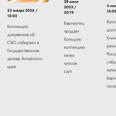
28 июля
4 ию
2023 /
23 января 2026 /
16:0
20:19
15:03
Колл
Барнаулец
Коллекцию
дост
продаёт
документов об
Книг
большую
СВО собирают в
реко
коллекцию
Государственном
Росс
пачек
архиве Алтайского
собр
чипсов
края
жите
Lay's
барн
посе