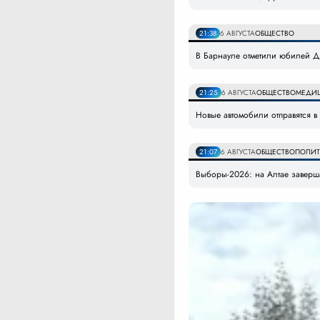
21:38
6 АВГУСТА
ОБЩЕСТВО
В Барнауле отметили юбилей Дн
21:25
6 АВГУСТА
ОБЩЕСТВО
МЕДИ
Новые автомобили отправятся 
21:07
6 АВГУСТА
ОБЩЕСТВО
ПОЛИТ
Выборы-2026: на Алтае заверша