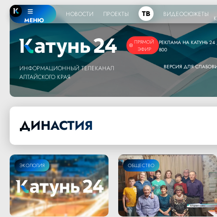
ТВ
НОВОСТИ
ПРОЕКТЫ
ВИДЕОСЮЖЕТЫ
МЕНЮ
ПРЯМОЙ
РЕКЛАМА НА КАТУНЬ 24 /
ЭФИР
800
ВЕРСИЯ ДЛЯ СЛАБО
ИНФОРМАЦИОННЫЙ ТЕЛЕКАНАЛ
АЛТАЙСКОГО КРАЯ
ДИНАСТИЯ
ЭКОЛОГИЯ
ОБЩЕСТВО