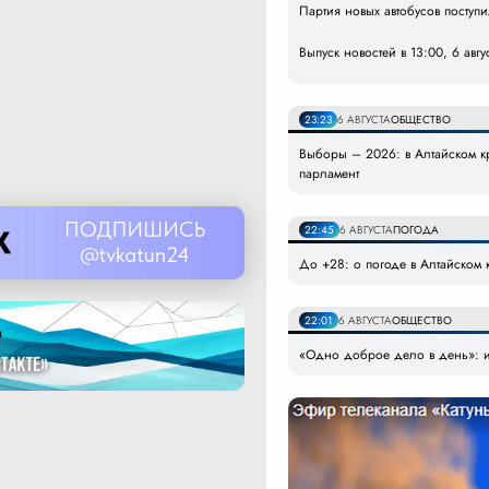
Партия новых автобусов поступ
Выпуск новостей в 13:00, 6 авгу
23:23
6 АВГУСТА
ОБЩЕСТВО
Выборы – 2026: в Алтайском кр
парламент
22:45
6 АВГУСТА
ПОГОДА
До +28: о погоде в Алтайском к
22:01
6 АВГУСТА
ОБЩЕСТВО
«Одно доброе дело в день»: и