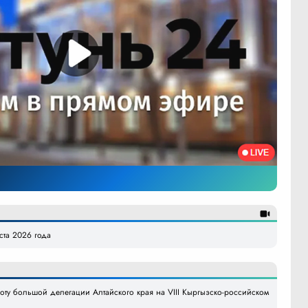
уста 2026 года
боту большой делегации Алтайского края на VIII Кыргызско-российском