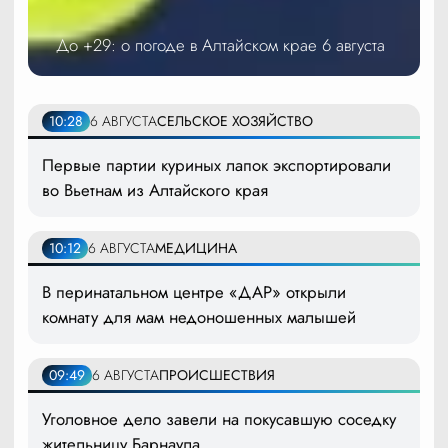
До +29: о погоде в Алтайском крае 6 августа
10:28
6 АВГУСТА
СЕЛЬСКОЕ ХОЗЯЙСТВО
Первые партии куриных лапок экспортировали
во Вьетнам из Алтайского края
10:12
6 АВГУСТА
МЕДИЦИНА
В перинатальном центре «ДАР» открыли
комнату для мам недоношенных малышей
09:49
6 АВГУСТА
ПРОИСШЕСТВИЯ
Уголовное дело завели на покусавшую соседку
жительницу Барнаула