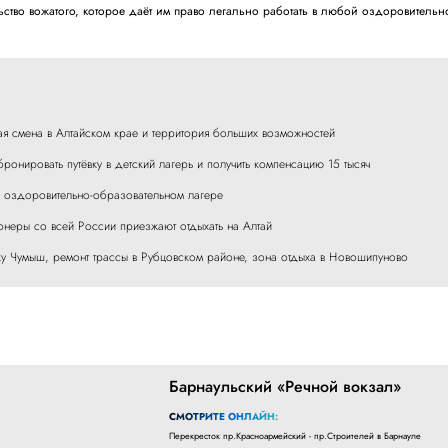
ство вожатого, которое даёт им право легально работать в любой оздоровительн
ая смена в Алтайском крае и территория больших возможностей
ронировать путёвку в детский лагерь и получить компенсацию 15 тысяч
в оздоровительно-образовательном лагере
онеры со всей России приезжают отдыхать на Алтай
еку Чумыш, ремонт трассы в Рубцовском районе, зона отдыха в Новошипуново
Барнаульский «Речной вокзал»
СМОТРИТЕ ОНЛАЙН:
Перекресток пр.Красноармейский - пр.Строителей в Барнауле