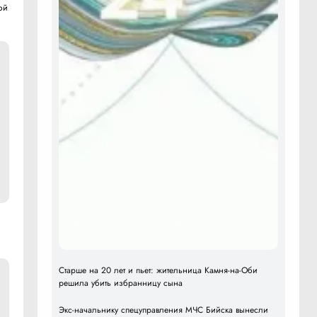
ой
Барнаульские кинезитерапевты объяснили, как
спасти спину от грыж без операции
Старше на 20 лет и пьет: жительница Камня-на-Оби
решила убить избранницу сына
Экс-начальнику спецуправления МЧС Бийска вынесли