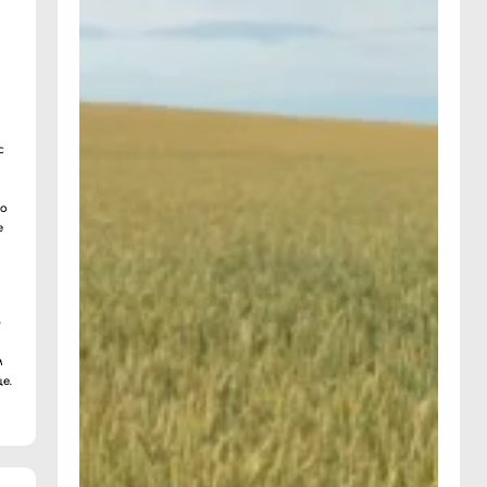
с
ко
е
»
м
е.