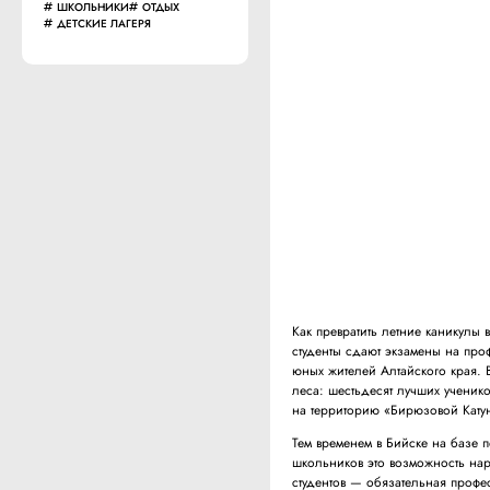
ШКОЛЬНИКИ
ОТДЫХ
ДЕТСКИЕ ЛАГЕРЯ
Как превратить летние каникулы
студенты сдают экзамены на про
юных жителей Алтайского края. 
леса: шестьдесят лучших ученик
на территорию «Бирюзовой Кату
Тем временем в Бийске на базе 
школьников это возможность нар
студентов — обязательная профе