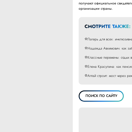
получают официальное свидетель
организации страны.
СМОТРИТЕ ТАКЖЕ:
Лагерь для всех: инклюзивн
Надежда Авхимович: как заб
Классные перемены: отдых 
Елена Красулина: как пенси
Алтай строит: мост через р
ПОИСК ПО САЙТУ