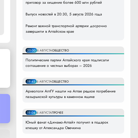
приговор за хищение более 600 млн рублей
Выпуск новостей в 20:30, 5 августа 2026 года
Ремонт важной транспортной артерии досрочно
завершили в Алтайском крае
20:00
6 АВГУСТА
ОБЩЕСТВО
Политические партии Алтайского края подписали
соглашение о честных выборах – 2026
19:45
6 АВГУСТА
ОБЩЕСТВО
Археологи АлтГУ нашли на Алтае редкое погребение
пазырыкской культуры в каменном ящике
19:04
6 АВГУСТА
ПРОЧЕЕ
Юный фанат «Динамо-Алтай» получил в подарок
клюшку от Александра Овечкина