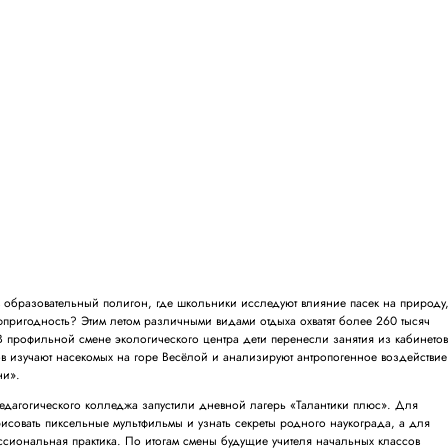
 в образовательный полигон, где школьники исследуют влияние пасек на природу,
фпригодность? Этим летом различными видами отдыха охватят более 260 тысяч
В профильной смене экологического центра дети перенесли занятия из кабинетов
ов изучают насекомых на горе Весёлой и анализируют антропогенное воздействие
ни».
педагогического колледжа запустили дневной лагерь «Талантики плюс». Для
исовать пиксельные мультфильмы и узнать секреты родного наукограда, а для
ссиональная практика. По итогам смены будущие учителя начальных классов