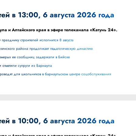
ей в 13:00, 6 августа 2026 года
ула и Алтайского края в эфире телеканала «Катунь 24».
 празднику строителей исполнится 8 августа
ихинского района продолжает педагогическую династию
 семерых ее сообщниц задержали в Бийске
и отметили супруги из Барнаула
 проводят для школьников в барнаульском центре соцобслуживания
ей в 10:00, 6 августа 2026 года
ула и Алтайского края в эфире телеканала «Катунь 24».