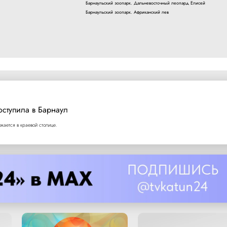
Барнаульский зоопарк. Дальневосточный леопард Елисей
Барнаульский зоопарк. Африканский лев
оступила в Барнаул
ается в краевой столице.