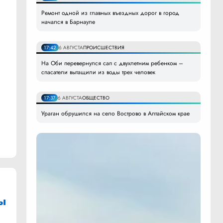
Ремонт одной из главных въездных дорог в город
начался в Барнауле
17:42
6 АВГУСТА
ПРОИСШЕСТВИЯ
На Оби перевернулся сап с двухлетним ребенком –
спасатели вытащили из воды трех человек
17:37
6 АВГУСТА
ОБЩЕСТВО
Ураган обрушился на село Вострово в Алтайском крае
ы