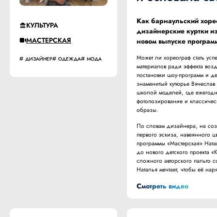
Как барнаульский хоре
КУЛЬТУРА
дизайнерские куртки из
МАСТЕРСКАЯ
новом выпуске програм
Может ли хореограф стать ус
ДИЗАЙНЕР
ОДЕЖДА
МОДА
материалов ради эффекта воз
постановки шоу-программ и де
знаменитый кутюрье Вячеслав
школой моделей, где ежегодно
фотопозирование и классичес
образы.
По словам дизайнера, на со
первого эскиза, навеянного ц
программы «Мастерская» Ната
до нового детского проекта «
сложного авторского пальто со
Наталья мечтает, чтобы её н
Смотреть видео