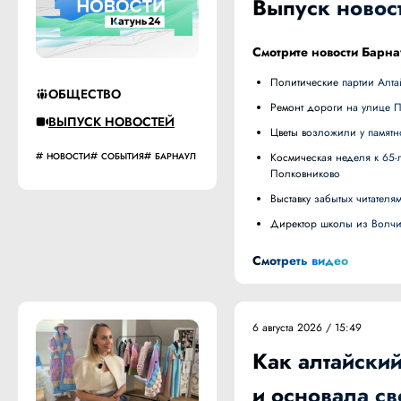
Выпуск новост
Смотрите новости Барна
Политические партии Алт
ОБЩЕСТВО
Ремонт дороги на улице 
ВЫПУСК НОВОСТЕЙ
Цветы возложили у памят
НОВОСТИ
СОБЫТИЯ
БАРНАУЛ
Космическая неделя к 65-летию полета Германа Титова открылась на родине космонавта в селе
Полковниково
Выставку забытых читате
Директор школы из Волч
Смотреть видео
6 августа 2026 / 15:49
Как алтайски
и основала с