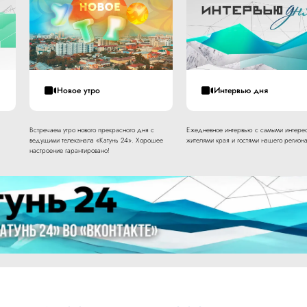
Новое утро
Интервью дня
Встречаем утро нового прекрасного дня с
Ежедневное интервью с самыми интере
ведущими телеканала «Катунь 24». Хорошее
жителями края и гостями нашего региона
настроение гарантировано!