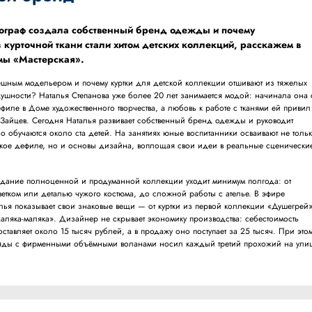
ограф создала собственный бренд одежды и почему
 курточной ткани стали хитом детских коллекций, расскажем в
мы «Мастерская».
пешным модельером и почему куртки для детской коллекции отшивают из тяжелых
душности? Наталья Степанова уже более 20 лет занимается модой: начинала она 
филе в Доме художественного творчества, а любовь к работе с тканями ей привил
 Зайцев. Сегодня Наталья развивает собственный бренд одежды и руководит
 обучаются около ста детей. На занятиях юные воспитанники осваивают не толь
кое дефиле, но и основы дизайна, воплощая свои идеи в реальные сценически
здание полноценной и продуманной коллекции уходит минимум полгода: от
ветком или деталью чужого костюма, до сложной работы с ателье. В эфире
лья показывает свои знаковые вещи — от куртки из первой коллекции «Душегрей
Каляка-маляка». Дизайнер не скрывает экономику производства: себестоимость
ставляет около 15 тысяч рублей, а в продажу оно поступает за 25 тысяч. При это
аряды с фирменными объёмными воланами носил каждый третий прохожий на улиц