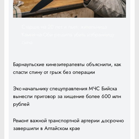
Старше на 20 лет и пьет: жительница
Камня-на-Оби решила убить избранницу
сына
Барнаульские кинезитерапевты объяснили, как
спасти спину от грыж без операции
Экс-начальнику спецуправления МЧС Бийска
вынесли приговор за хищение более 600 млн
рублей
Ремонт важной транспортной артерии досрочно
завершили в Алтайском крае