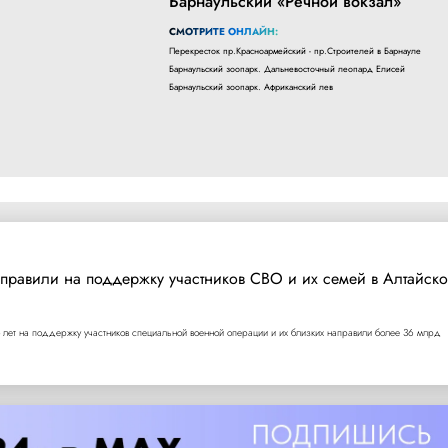
Барнаульский «Речной вокзал»
СМОТРИТЕ ОНЛАЙН:
Перекресток пр.Красноармейский - пр.Строителей в Барнауле
Барнаульский зоопарк. Дальневосточный леопард Елисей
Барнаульский зоопарк. Африканский лев
правили на поддержку участников СВО и их семей в Алтайск
 лет на поддержку участников специальной военной операции и их близких направили более 36 млрд