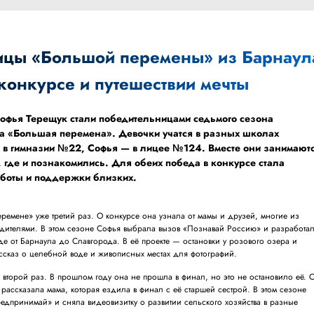
ицы «Большой перемены» из Барнаул
конкурсе и путешествии мечты
Софья Терещук стали победительницами седьмого сезона
са «Большая перемена». Девочки учатся в разных школах
 в гимназии №22, Софья — в лицее №124. Вместе они занимают
, где и познакомились. Для обеих победа в конкурсе стала
аботы и поддержки близких.
еремене» уже третий раз. О конкурсе она узнала от мамы и друзей, многие из
едителями. В этом сезоне Софья выбрала вызов «Познавай Россию» и разработа
е от Барнаула до Славгорода. В её проекте — остановки у розового озера и
ассказ о целебной воде и живописных местах для фотографий.
се второй раз. В прошлом году она не прошла в финал, но это не остановило её. 
ассказала мама, которая ездила в финал с её старшей сестрой. В этом сезоне
едпринимай» и сняла видеовизитку о развитии сельского хозяйства в разные