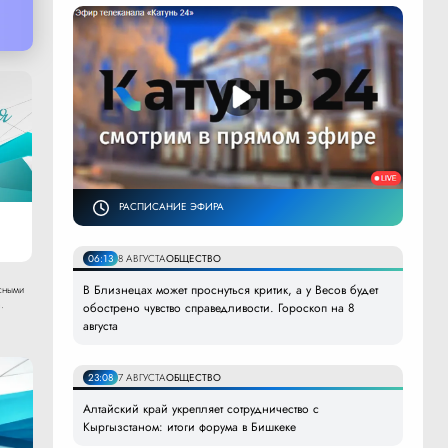
РАСПИСАНИЕ ЭФИРА
06:13
8 АВГУСТА
ОБЩЕСТВО
В Близнецах может проснуться критик, а у Весов будет
сными
.
обострено чувство справедливости. Гороскоп на 8
августа
23:08
7 АВГУСТА
ОБЩЕСТВО
Алтайский край укрепляет сотрудничество с
Кыргызстаном: итоги форума в Бишкеке