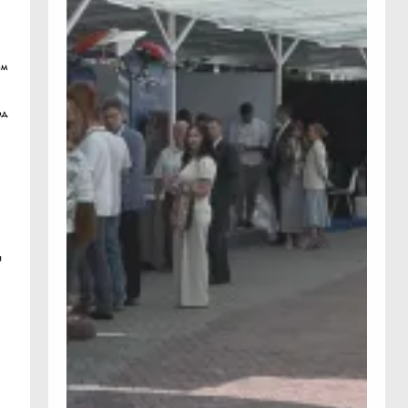
ам
од
я