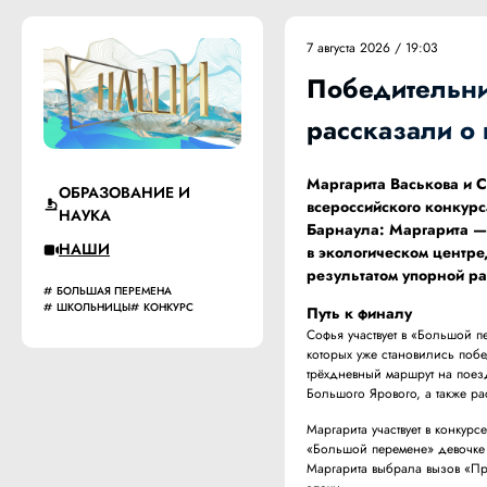
7 августа 2026 / 19:03
Победительн
рассказали о 
Маргарита Васькова и 
ОБРАЗОВАНИЕ И
всероссийского конкур
НАУКА
Барнаула: Маргарита —
НАШИ
в экологическом центре
результатом упорной р
БОЛЬШАЯ ПЕРЕМЕНА
ШКОЛЬНИЦЫ
КОНКУРС
Путь к финалу
Софья участвует в «Большой п
которых уже становились поб
трёхдневный маршрут на поезд
Большого Ярового, а также р
Маргарита участвует в конкур
«Большой перемене» девочке р
Маргарита выбрала вызов «Пр