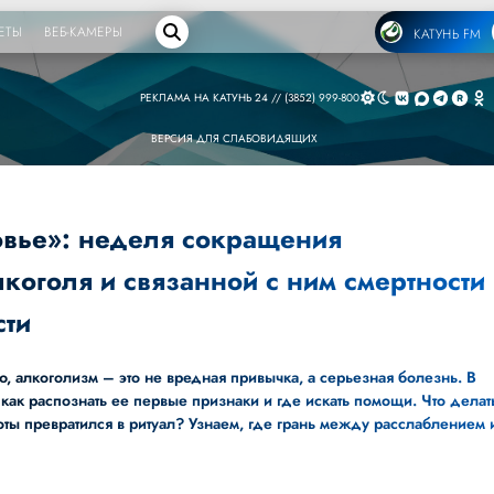
ЕТЫ
ВЕБ-КАМЕРЫ
КАТУНЬ FM
РЕКЛАМА НА КАТУНЬ 24 // (3852) 999-800
ВЕРСИЯ ДЛЯ СЛАБОВИДЯЩИХ
овье»: неделя сокращения
коголя и связанной с ним смертности
сти
 алкоголизм – это не вредная привычка, а серьезная болезнь. В
как распознать ее первые признаки и где искать помощи. Что делат
оты превратился в ритуал? Узнаем, где грань между расслаблением 