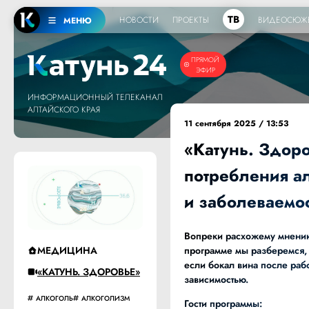
ТВ
НОВОСТИ
ПРОЕКТЫ
ВИДЕОСЮЖ
МЕНЮ
ПРЯМОЙ
ЭФИР
ИНФОРМАЦИОННЫЙ ТЕЛЕКАНАЛ
АЛТАЙСКОГО КРАЯ
11 сентября 2025 / 13:53
«Катунь. Здор
потребления ал
и заболеваемо
Вопреки расхожему мнению,
МЕДИЦИНА
программе мы разберемся, 
если бокал вина после раб
«КАТУНЬ. ЗДОРОВЬЕ»
зависимостью.
АЛКОГОЛЬ
АЛКОГОЛИЗМ
Гости программы: