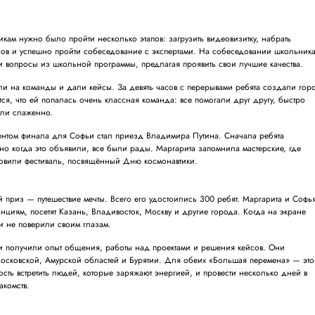
никам нужно было пройти несколько этапов: загрузить видеовизитку, набрать
ов и успешно пройти собеседование с экспертами. На собеседовании школьник
и вопросы из школьной программы, предлагая проявить свои лучшие качества.
ли на команды и дали кейсы. За девять часов с перерывами ребята создали гор
ся, что ей попалась очень классная команда: все помогали друг другу, быстро
али слаженно.
том финала для Софьи стал приезд Владимира Путина. Сначала ребята
 но когда это объявили, все были рады. Маргарита запомнила мастерские, где
отовили фестиваль, посвящённый Дню космонавтики.
приз — путешествие мечты. Всего его удостоились 300 ребят. Маргарита и Софь
танциям, посетят Казань, Владивосток, Москву и другие города. Когда на экране
и не поверили своим глазам.
ки получили опыт общения, работы над проектами и решения кейсов. Они
осковской, Амурской областей и Бурятии. Для обеих «Большая перемена» — это
ость встретить людей, которые заряжают энергией, и провести несколько дней в
акомств.