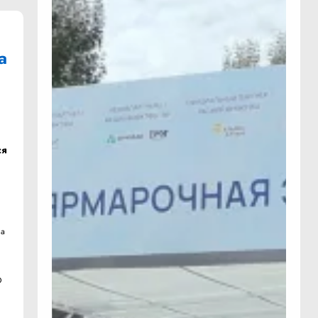
а
ся
ла
О