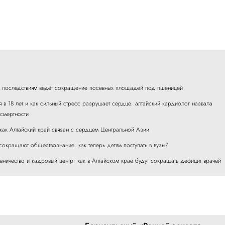
м последствиям ведёт сокращение посевных площадей под пшеницей
я в 18 лет и как сильный стресс разрушает сердце: алтайский кардиолог назвала
 смертности
как Алтайский край связан с сердцем Центральной Азии
сокращают обществознание: как теперь детям поступать в вузы?
вничество и кадровый центр: как в Алтайском крае будут сокращать дефицит врачей