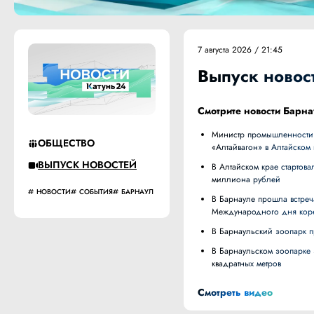
7 августа 2026 / 21:45
Выпуск новост
Смотрите новости Барна
Министр промышленности и торговли РФ Антон Алиханов посетил предприятия «Меланжист Алтая» и
ОБЩЕСТВО
«Алтайвагон» в Алтайском 
ВЫПУСК НОВОСТЕЙ
В Алтайском крае стартовал приём заявок на субсидии для малого и среднего бизнеса на сумму 303
миллиона рублей
НОВОСТИ
СОБЫТИЯ
БАРНАУЛ
В Барнауле прошла встреча, посвящённая культуре и традициям кумандинцев, в преддверии
Международного дня кор
В Барнаульский зоопарк 
В Барнаульском зоопарке завершили строительство вольера для снежных барсов площадью 280
квадратных метров
Смотреть видео