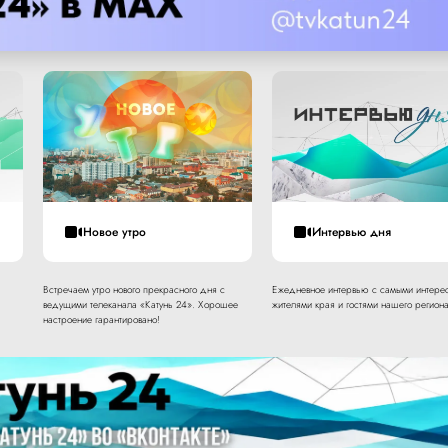
Новое утро
Интервью дня
Встречаем утро нового прекрасного дня с
Ежедневное интервью с самыми интере
ведущими телеканала «Катунь 24». Хорошее
жителями края и гостями нашего региона
настроение гарантировано!