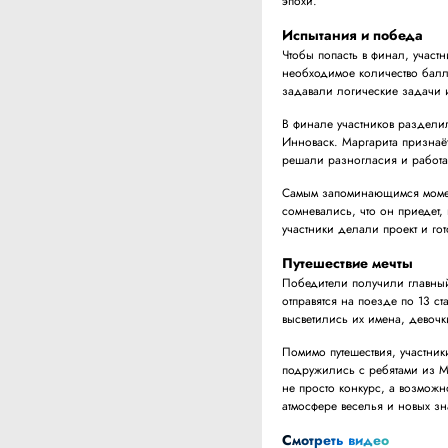
эпохи.
Испытания и победа
Чтобы попасть в финал, участ
необходимое количество балл
задавали логические задачи 
В финале участников раздели
Инноваск. Маргарита признаёт
решали разногласия и работ
Самым запоминающимся момен
сомневались, что он приедет,
участники делали проект и г
Путешествие мечты
Победители получили главный 
отправятся на поезде по 13 с
высветились их имена, девочк
Помимо путешествия, участни
подружились с ребятами из М
не просто конкурс, а возможн
атмосфере веселья и новых зн
Смотреть видео