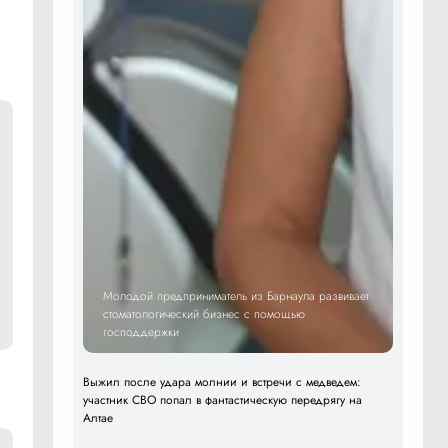
Молодой предприниматель из Барнаула развивает
стоматологический бизнес с помощью
господдержки
Выжил после удара молнии и встречи с медведем:
участник СВО попал в фантастическую передрягу на
Алтае