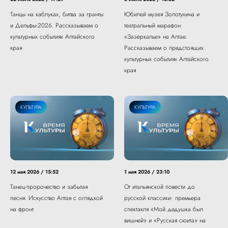
Танцы на каблуках, битва за гранты
Юбилей музея Золотухина и
и Дельфы-2026. Рассказываем о
театральный марафон
культурных событиях Алтайского
«Зазеркалье» на Алтае.
края
Рассказываем о предстоящих
культурных событиях Алтайского
края
КУЛЬТУРА
КУЛЬТУРА
12 мая 2026 / 15:52
1 мая 2026 / 23:10
Танец-пророчество и забытая
От итальянской повести до
песня. Искусство Алтая с оглядкой
русской классики: премьера
на фронт
спектакля «Мой дедушка был
вишней» и «Русская сюита» на