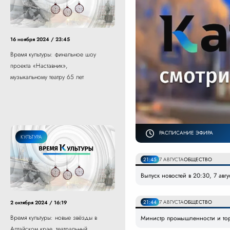
16 ноября 2024 / 23:45
Время культуры: финальное шоу
проекта «Наставник»,
музыкальному театру 65 лет
РАСПИСАНИЕ ЭФИРА
КУЛЬТУРА
21:45
7 АВГУСТА
ОБЩЕСТВО
Выпуск новостей в 20:30, 7 авг
21:44
7 АВГУСТА
ОБЩЕСТВО
2 октября 2024 / 16:19
Время культуры: новые звёзды в
Министр промышленности и то
Алтайском крае, театральный