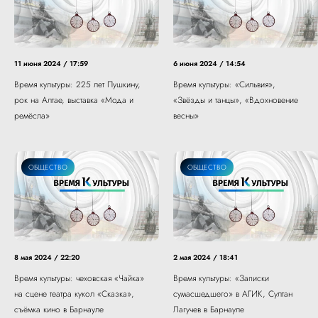
11 июня 2024 / 17:59
6 июня 2024 / 14:54
Время культуры: 225 лет Пушкину,
Время культуры: «Сильвия»,
рок на Алтае, выставка «Мода и
«Звёзды и танцы», «Вдохновение
ремёсла»
весны»
ОБЩЕСТВО
ОБЩЕСТВО
8 мая 2024 / 22:20
2 мая 2024 / 18:41
Время культуры: чеховская «Чайка»
Время культуры: «Записки
на сцене театра кукол «Сказка»,
сумасшедшего» в АГИК, Султан
съёмка кино в Барнауле
Лагучев в Барнауле