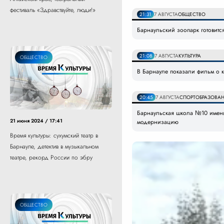
фестиваль «Здравствуйте, люди!»
21:31
7 АВГУСТА
ОБЩЕСТВО
Барнаульский зоопарк готовитс
21:08
7 АВГУСТА
КУЛЬТУРА
ОБЩЕСТВО
В Барнауле показали фильм о к
20:45
7 АВГУСТА
СПОРТ
ОБРАЗОВАН
Барнаульская школа №10 имени
21 июня 2024 / 17:41
модернизацию
Время культуры: сухумский театр в
Барнауле, детектив в музыкальном
театре, рекорд России по эбру
ОБЩЕСТВО