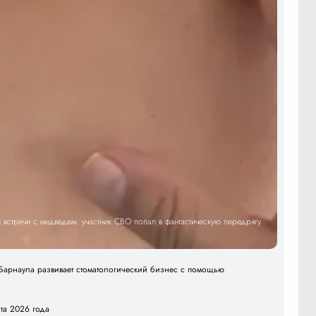
встречи с медведем: участник СВО попал в фантастическую передрягу
арнаула развивает стоматологический бизнес с помощью
ста 2026 года