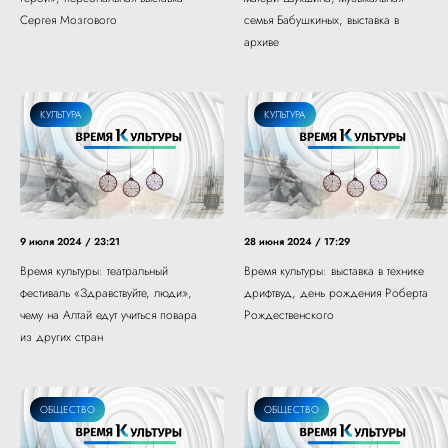
Сергея Мозгового
семья Бабушкиных, выставка в
архиве
КУЛЬТУРА
КУЛЬТУРА
9 июля 2024 / 23:21
28 июня 2024 / 17:29
Время культуры: театральный
Время культуры: выставка в технике
фестиваль «Здравствуйте, люди»,
дрифтвуд, день рождения Роберта
чему на Алтай едут учиться повара
Рождественского
из других стран
ОБЩЕСТВО
ОБЩЕСТВО