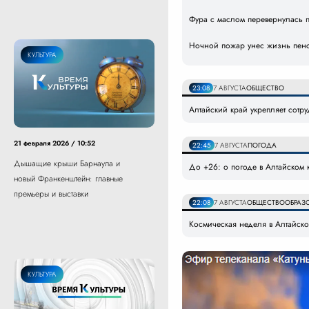
Фура с маслом перевернулась 
Ночной пожар унес жизнь пенс
КУЛЬТУРА
23:08
7 АВГУСТА
ОБЩЕСТВО
Алтайский край укрепляет сотр
21 февраля 2026 / 10:52
22:45
7 АВГУСТА
ПОГОДА
Дышащие крыши Барнаула и
До +26: о погоде в Алтайском к
новый Франкенштейн: главные
премьеры и выставки
22:08
7 АВГУСТА
ОБЩЕСТВО
ОБРАЗ
Космическая неделя в Алтайском
КУЛЬТУРА