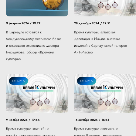
9 февраля 2026 / 19:27
28 декабря 2024 / 19:51
В Барнауле готовятся к
Время культуры: алтайская
международному фестивалю баяна
делегация в Индии, выставка
и открывают экспозицию мастера
изделий в барнаульской галерее
Гнездилова: обзор «Времени
АРТ-Мастер
культуры»
КУЛЬТУРА
КУЛЬТУРА
9 ноября 2024 / 19:44
16 октября 2024 / 15:51
Время культуры: клип «Я не
Время культуры: спектакль о
герой», персональная выставка
матери Шукшина, музыкальная