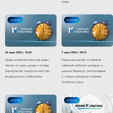
Алтае
КУЛЬТУРА
КУЛЬТУРА
23 марта 2026 / 18:55
7 марта 2026 / 09:51
Зачем алтайский режиссёр вывел
Народный мастер по бересте,
Чехова на сцену драмы и почему
«Земский работник культуры» и
барнаульские подростки массово
диджеи Барнаула: рассказываем
возвращаются в библиотеки
о главных культурных событиях
Алтайского края
КУЛЬТУРА
КУЛЬТУРА