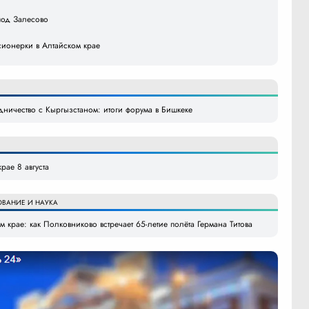
под Залесово
ионерки в Алтайском крае
удничество с Кыргызстаном: итоги форума в Бишкеке
рае 8 августа
ОВАНИЕ И НАУКА
 крае: как Полковниково встречает 65-летие полёта Германа Титова