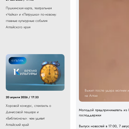
Пушкинская карта, театральная
«Чайка» и «Петрушка» по-новому:
главные культурные события
Алтайского края
КУЛЬТУРА
Выжил после удара молнии и 
на Алтае
20 апреля 2026 / 17:33
Хоровой конкурс, спектакль о
Молодой предприниматель из Б
Денисовой пещере и
господдержки
«Библионочь»: чем удивит
Алтайский край
Выпуск новостей в 17:00, 7 авгу