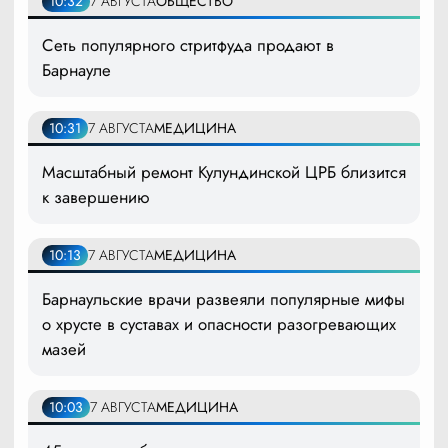
10:32
7 АВГУСТА
ОБЩЕСТВО
Сеть популярного стритфуда продают в
Барнауле
10:31
7 АВГУСТА
МЕДИЦИНА
Масштабный ремонт Кулундинской ЦРБ близится
к завершению
10:13
7 АВГУСТА
МЕДИЦИНА
Барнаульские врачи развеяли популярные мифы
о хрусте в суставах и опасности разогревающих
мазей
10:03
7 АВГУСТА
МЕДИЦИНА