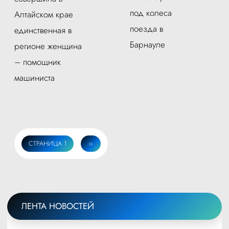
под колеса
Алтайском крае
поезда в
единственная в
Барнауле
регионе женщина
– помощник
машиниста
СТРАНИЦА 1
СЛЕДУЮЩАЯ
››
Нумерация
СТРАНИЦА
страниц
ЛЕНТА НОВОСТЕЙ