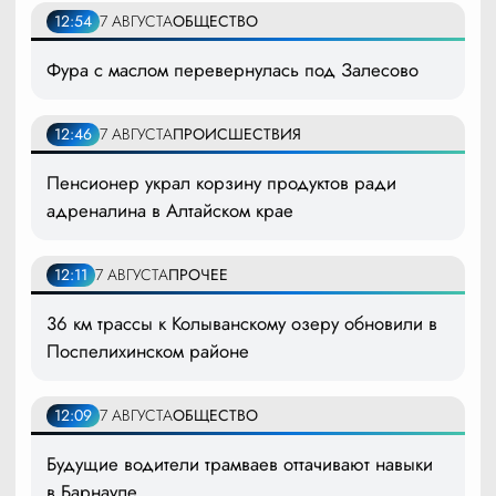
12:54
7 АВГУСТА
ОБЩЕСТВО
Фура с маслом перевернулась под Залесово
12:46
7 АВГУСТА
ПРОИСШЕСТВИЯ
Пенсионер украл корзину продуктов ради
адреналина в Алтайском крае
12:11
7 АВГУСТА
ПРОЧЕЕ
36 км трассы к Колыванскому озеру обновили в
Поспелихинском районе
12:09
7 АВГУСТА
ОБЩЕСТВО
Будущие водители трамваев оттачивают навыки
в Барнауле