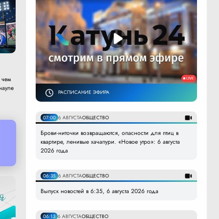
 чем
науле
РАСПИСАНИЕ ЭФИРА
07:00
6 АВГУСТА
ОБЩЕСТВО
Брови-ниточки возвращаются, опасности для птиц в
квартире, ленивые хачапури. «Новое утро»: 6 августа
2026 года
06:35
6 АВГУСТА
ОБЩЕСТВО
Выпуск новостей в 6:35, 6 августа 2026 года
06:13
6 АВГУСТА
ОБЩЕСТВО