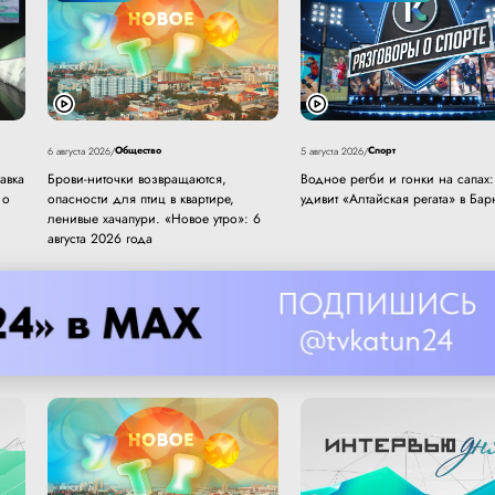
Общество
Спорт
6 августа 2026
/
5 августа 2026
/
авка
Брови-ниточки возвращаются,
Водное регби и гонки на сапах:
 о
опасности для птиц в квартире,
удивит «Алтайская регата» в Бар
ленивые хачапури. «Новое утро»: 6
августа 2026 года