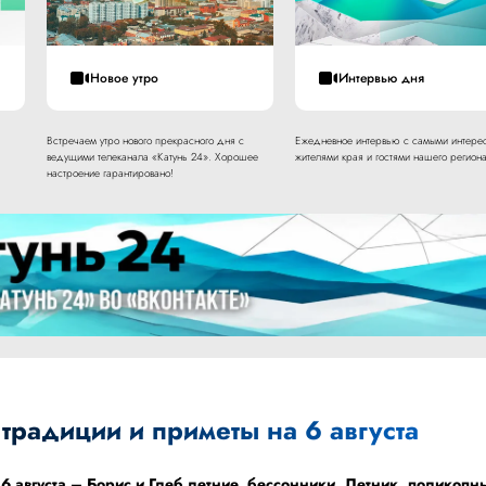
Новое утро
Интервью дня
Встречаем утро нового прекрасного дня с
Ежедневное интервью с самыми интере
ведущими телеканала «Катунь 24». Хорошее
жителями края и гостями нашего региона
настроение гарантировано!
 традиции и приметы на 6 августа
 августа – Борис и Глеб летние, бессонники, Летник, поликопн