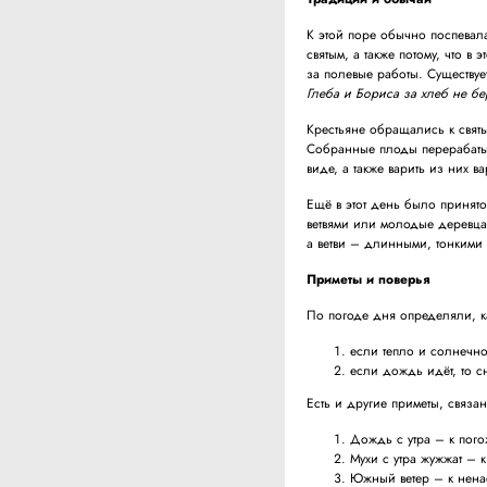
К этой поре обычно поспевал
святым, а также потому, что в
за полевые работы. Существует 
Глеба и Бориса за хлеб не б
Крестьяне обращались к святы
Собранные плоды перерабатыв
виде, а также варить из них в
Ещё в этот день было принят
ветвями или молодые деревца
а ветви – длинными, тонкими
Приметы и поверья
По погоде дня определяли, к
если тепло и солнечно
если дождь идёт, то с
Есть и другие приметы, связа
Дождь с утра – к пог
Мухи с утра жужжат – 
Южный ветер – к нена