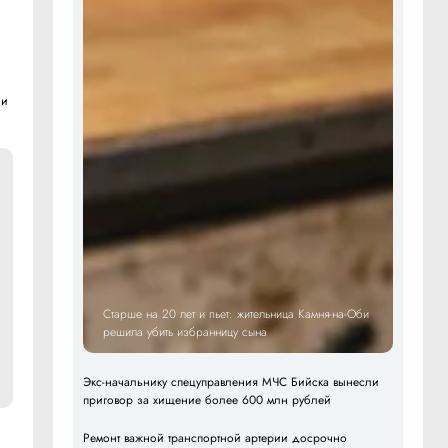
ни
Старше на 20 лет и пьет: жительница Камня-на-Оби
решила убить избранницу сына
Экс-начальнику спецуправления МЧС Бийска вынесли
приговор за хищение более 600 млн рублей
Ремонт важной транспортной артерии досрочно