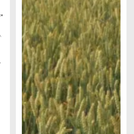
ся
и.
,