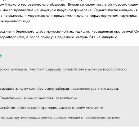
м Русского географического общества. Вместе со своим коллегой новосибирцем
й начал путешествие на надувном парусном тримаране. Однако после нападения
в негодность, и мореплаватели продолжили путь на твердокорпусном паруснике.
ре прошлого года.
водителя берегового штаба кругосветной экспедиции, насыщенная программа! О
госуниверситете, а после приедут в редакцию «Катунь 24» на интервью.
:
ержка молодёжи: Анатолий Серышев приветствовал участников всероссийских
разрешить жителям края бесплатно забирать поваленные ураганом деревья
 Отечественной войны скончался в Новоалтайске
алтайских собственников проверить данные о своём имуществе
награды вручили представителям советов женщин в правительстве региона