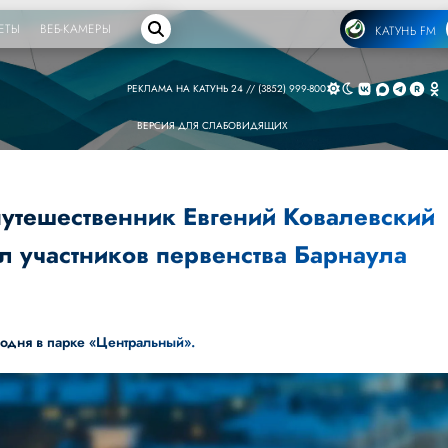
ЕТЫ
ВЕБ-КАМЕРЫ
КАТУНЬ FM
РЕКЛАМА НА КАТУНЬ 24 // (3852) 999-800
ВЕРСИЯ ДЛЯ СЛАБОВИДЯЩИХ
путешественник Евгений Ковалевский
л участников первенства Барнаула
одня в парке «Центральный».