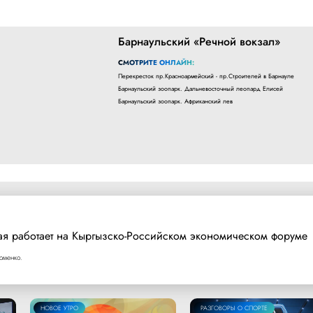
Барнаульский «Речной вокзал»
СМОТРИТЕ ОНЛАЙН:
Перекресток пр.Красноармейский - пр.Строителей в Барнауле
Барнаульский зоопарк. Дальневосточный леопард Елисей
Барнаульский зоопарк. Африканский лев
ая работает на Кыргызско-Российском экономическом форуме
оменко.
НОВОЕ УТРО
РАЗГОВОРЫ О СПОРТЕ