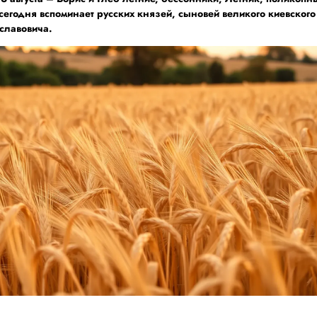
егодня вспоминает русских князей, сыновей великого киевского
славовича.