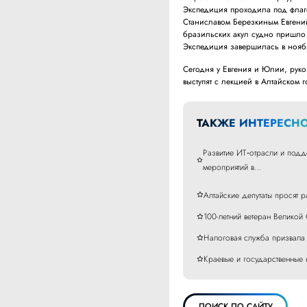
Экспедиция проходила под флаго
Станиславом Березкиным Евгени
бразильских акул судно пришло 
Экспедиция завершилась в нояб
Сегодня у Евгения и Юлии, руко
выступят с лекцией в Алтайском 
ТАКЖЕ ИНТЕРЕСНО
Развитие ИТ‑отрасли и подд
мероприятий в…
Алтайские депутаты просят 
100-летний ветеран Великой
Налоговая служба призвала 
Краевые и государственные 
ПОИСК ПО САЙТУ