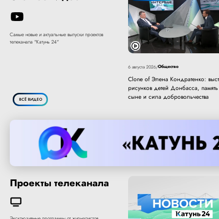
Самые новые и актуальные выпуски проектов
телеканала "Катунь 24"
Общество
6 августа 2026
/
Clone of Элена Кондратенко: выст
рисунков детей Донбасса, память
сыне и сила добровольчества
ВСЁ ВИДЕО
Проекты телеканала
Эксклюзивные программы от журналистов