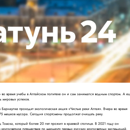
то во время учебы в Алтайском политехе он и сам занимался водным спортом. А е
ь мировых успехов.
а Барнаулке проходит экологическая акция «Чистые реки Алтая». Вчера во время
75 мешков мусора. Сегодня спортсмены продолжат очищать реку.
 Томска, который более 20 лет прожил в краевой столице. В 2021 году он
в кругосветное путешествие по маршруту первых русских кругосветных экспедиций.