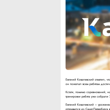
Евгений Ковалевский отметил, ч
он пожелал всем ребятам достич
Кстати, помимо соревнований, н
тренировки ребята уже собрали 
Евгений Ковалевский – уроженец
отправился из Санкт-Петербурга 