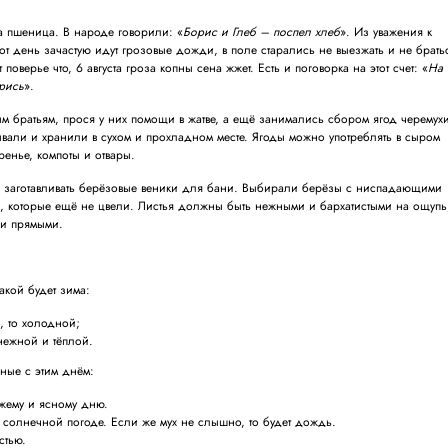
а пшеница. В народе говорили: «
Борис и Глеб – поспел хлеб
». Из уважения к
 этот день зачастую идут грозовые дожди, в поле старались не выезжать и не брать
поверье что, 6 августа гроза копны сена жжет. Есть и поговорка на этот счет: «
На
ерись
».
м братьям, прося у них помощи в жатве, а ещё занимались сбором ягод черемух
али и хранили в сухом и прохладном месте. Ягоды можно употреблять в сыром
аренье, компоты и отвары.
о заготавливать берёзовые веники для бани. Выбирали берёзы с ниспадающими
, которые ещё не цвели. Листья должны быть нежными и бархатистыми на ощупь
 и прямыми.
акой будет зима:
, то холодной;
нежной и тёплой.
нные с этим днём:
ожему и ясному дню.
к солнечной погоде. Если же мух не слышно, то будет дождь.
стью.