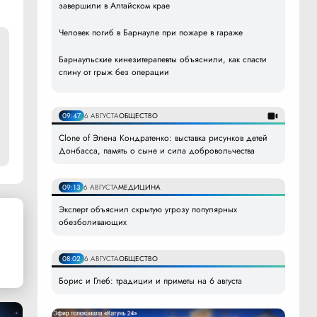
завершили в Алтайском крае
Человек погиб в Барнауле при пожаре в гараже
Барнаульские кинезитерапевты объяснили, как спасти
спину от грыж без операции
09:47
6 АВГУСТА
ОБЩЕСТВО
Clone of Элена Кондратенко: выставка рисунков детей
Донбасса, память о сыне и сила добровольчества
09:13
6 АВГУСТА
МЕДИЦИНА
Эксперт объяснил скрытую угрозу популярных
обезболивающих
08:02
6 АВГУСТА
ОБЩЕСТВО
Борис и Глеб: традиции и приметы на 6 августа