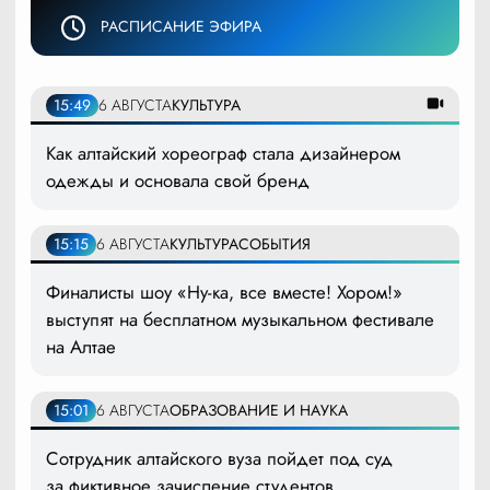
РАСПИСАНИЕ ЭФИРА
15:49
6 АВГУСТА
КУЛЬТУРА
Как алтайский хореограф стала дизайнером
одежды и основала свой бренд
15:15
6 АВГУСТА
КУЛЬТУРА
СОБЫТИЯ
Финалисты шоу «Ну-ка, все вместе! Хором!»
выступят на бесплатном музыкальном фестивале
на Алтае
15:01
6 АВГУСТА
ОБРАЗОВАНИЕ И НАУКА
Сотрудник алтайского вуза пойдет под суд
за фиктивное зачисление студентов