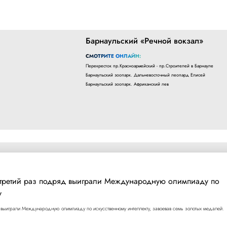
Барнаульский «Речной вокзал»
СМОТРИТЕ ОНЛАЙН:
Перекресток пр.Красноармейский - пр.Строителей в Барнауле
Барнаульский зоопарк. Дальневосточный леопард Елисей
Барнаульский зоопарк. Африканский лев
 третий раз подряд выиграли Международную олимпиаду по
у
выиграли Международную олимпиаду по искусственному интеллекту, завоевав семь золотых медалей.