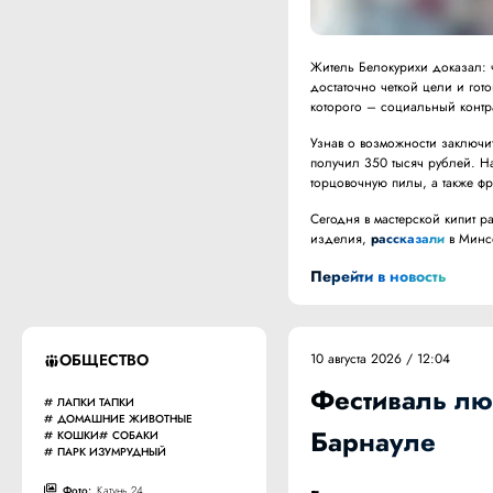
Житель Белокурихи доказал: 
достаточно четкой цели и гот
которого – социальный контр
Узнав о возможности заключит
получил 350 тысяч рублей. Н
торцовочную пилы, а также ф
Сегодня в мастерской кипит р
изделия,
рассказали
в Минс
Перейти в новость
ОБЩЕСТВО
10 августа 2026 / 12:04
Фестиваль лю
ЛАПКИ ТАПКИ
ДОМАШНИЕ ЖИВОТНЫЕ
Барнауле
КОШКИ
СОБАКИ
ПАРК ИЗУМРУДНЫЙ
Фото:
Катунь 24