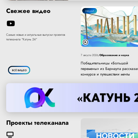
Свежее видео
НАШИ
Самые новые и актуальные выпуски проектов
телеканала "Катунь 24"
Образование и наука
7 августа 2026
/
Победительницы «Большой
перемены» из Барнаула рассказа
ВСЁ ВИДЕО
конкурсе и путешествии мечты
Проекты телеканала