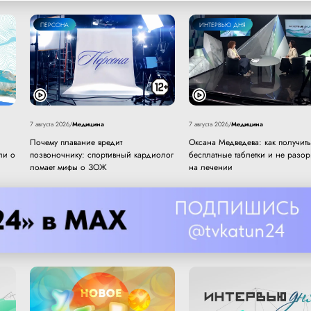
ПЕРСОНА
ИНТЕРВЬЮ ДНЯ
Медицина
Медицина
7 августа 2026
/
7 августа 2026
/
Почему плавание вредит
Оксана Медведева: как получить
ли о
позвоночнику: спортивный кардиолог
бесплатные таблетки и не разор
ломает мифы о ЗОЖ
на лечении