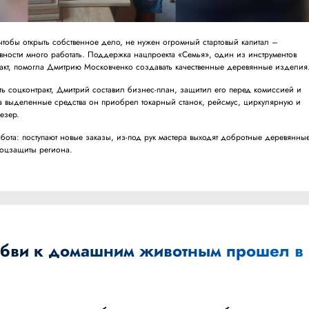
чтобы открыть собственное дело, не нужен огромный стартовый капитал –
овности много работать. Поддержка нацпроекта «Семья», один из инструментов
акт, помогла Дмитрию Московченко создавать качественные деревянные изделия
ь соцконтракт, Дмитрий составил бизнес-план, защитил его перед комиссией и
а выделенные средства он приобрел токарный станок, рейсмус, циркулярную и
резер.
абота: поступают новые заказы, из-под рук мастера выходят добротные деревянны
оцзащиты региона.
бви к домашним животным прошел в