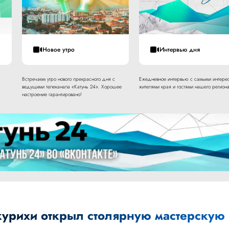
Новое утро
Интервью дня
Встречаем утро нового прекрасного дня с
Ежедневное интервью с самыми интере
ведущими телеканала «Катунь 24». Хорошее
жителями края и гостями нашего региона
настроение гарантировано!
урихи открыл столярную мастерскую