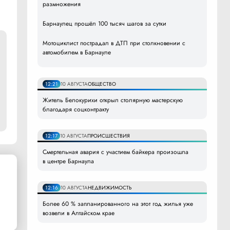
размножения
Барнаулец прошёл 100 тысяч шагов за сутки
Мотоциклист пострадал в ДТП при столкновении с
автомобилем в Барнауле
12:21
10 АВГУСТА
ОБЩЕСТВО
Житель Белокурихи открыл столярную мастерскую
благодаря соцконтракту
12:17
10 АВГУСТА
ПРОИСШЕСТВИЯ
Смертельная авария с участием байкера произошла
в центре Барнаула
12:16
10 АВГУСТА
НЕДВИЖИМОСТЬ
Более 60 % запланированного на этот год жилья уже
возвели в Алтайском крае