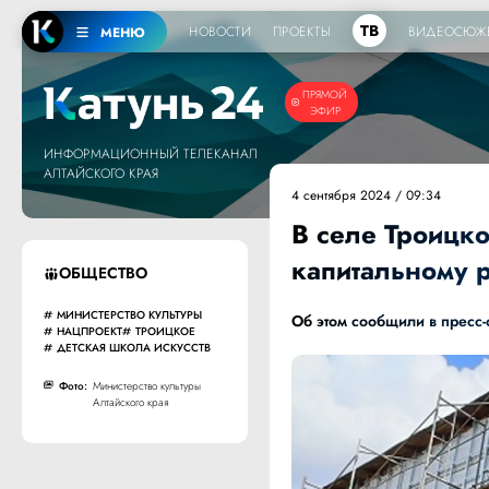
ТВ
НОВОСТИ
ПРОЕКТЫ
ВИДЕОСЮЖ
МЕНЮ
ПРЯМОЙ
ЭФИР
ИНФОРМАЦИОННЫЙ ТЕЛЕКАНАЛ
АЛТАЙСКОГО КРАЯ
4 сентября 2024 / 09:34
В селе Троицк
капитальному 
ОБЩЕСТВО
МИНИСТЕРСТВО КУЛЬТУРЫ
Об этом
сообщили
в пресс-
НАЦПРОЕКТ
ТРОИЦКОЕ
ДЕТСКАЯ ШКОЛА ИСКУССТВ
Фото:
Министерство культуры
Алтайского края