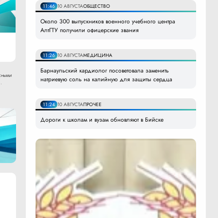
11:46
10 АВГУСТА
ОБЩЕСТВО
Около 300 выпускников военного учебного центра
АлтГТУ получили офицерские звания
11:26
10 АВГУСТА
МЕДИЦИНА
Барнаульский кардиолог посоветовала заменить
сными
натриевую соль на калийную для защиты сердца
.
11:24
10 АВГУСТА
ПРОЧЕЕ
Дороги к школам и вузам обновляют в Бийске