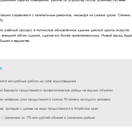
нутреннюю отделку помещений, работы по устройству полов, установку системы
ешно справляется с капитальным ремонтом, несмотря на сжатые сроки. Степень
 %.
ить учебный процесс в полностью обновлённом здании детской школы искусств.
ь внешний облик здания, сделав его более привлекательным. Новый фасад буде
общают в ведомстве.
:
тся масштабные работы на сетях водоотведения
е Барнаула продолжаются профилактические рейды на водных объектах
е четвёртые сутки продолжаются поиски 19-летнего молодого человека
ме: трагедии с детьми на воде продолжаются в Алтайском крае
е – Целинное за 170 млн рублей обновят в Целинном районе