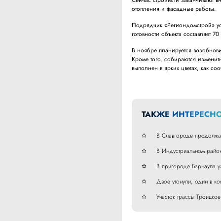
Сейчас строители заканчивают в
отопления и фасадные работы.
Подрядчик «Региондомстрой» усп
готовности объекта составляет 70
В ноябре планируется возобнов
Кроме того, собираются изменит
выполнен в ярких цветах, как со
ТАКЖЕ ИНТЕРЕСНО
В Славгороде продолжаю
В Индустриальном район
В пригороде Барнаула уж
Двое утонули, один в ко
Участок трассы Троицко