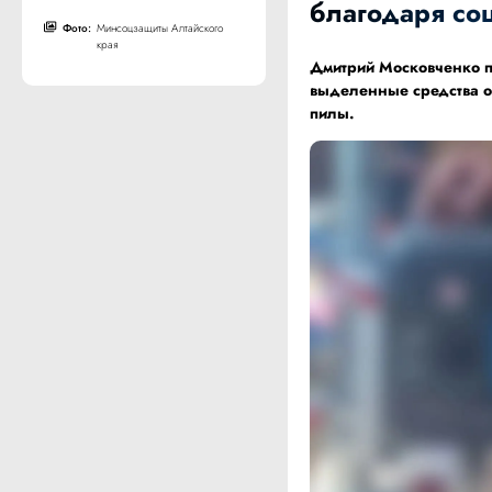
благодаря со
Фото:
Минсоцзащиты Алтайского
края
Дмитрий Московченко п
выделенные средства о
пилы.