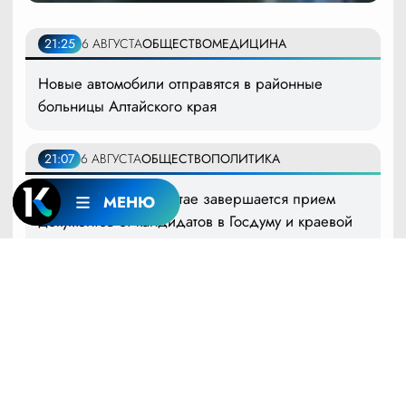
21:25
6 АВГУСТА
ОБЩЕСТВО
МЕДИЦИНА
Новые автомобили отправятся в районные
больницы Алтайского края
21:07
6 АВГУСТА
ОБЩЕСТВО
ПОЛИТИКА
Выборы-2026: на Алтае завершается прием
МЕНЮ
документов от кандидатов в Госдуму и краевой
парламент
20:49
6 АВГУСТА
СОБЫТИЯ
День строителя отмечают в Алтайском крае
20:00
6 АВГУСТА
ОБЩЕСТВО