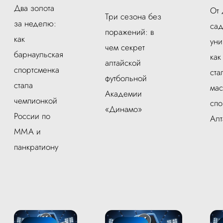
Два золота
От 
Три сезона без
за неделю:
сад
поражений: в
как
уни
чем секрет
барнаульская
как
алтайской
спортсменка
ста
футбольной
стала
ма
Академии
чемпионкой
спо
«Динамо»
России по
Алт
ММА и
панкратиону