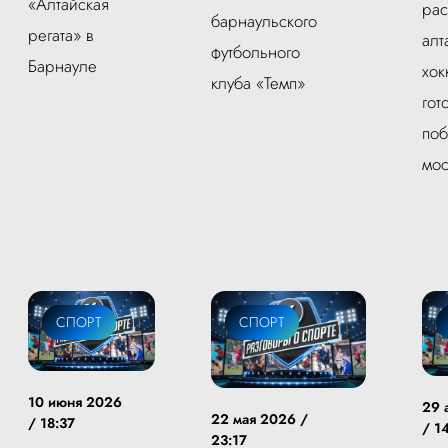
«Алтайская
рас
барнаульского
регата» в
алт
футбольного
Барнауле
хок
клуба «Темп»
гот
поб
мос
СПОРТ
СПОРТ
10 июня 2026
29 
22 мая 2026 /
/ 18:37
/ 1
23:17