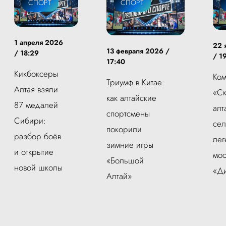
СПОРТ
СПОРТ
1 апреля 2026
22 
13 февраля 2026 /
/ 18:29
/ 1
17:40
Кикбоксеры
Ко
Триумф в Китае:
Алтая взяли
«Ск
как алтайские
87 медалей
алт
спортсмены
Сибири:
сел
покорили
разбор боёв
ле
зимние игры
и открытие
мос
«Большой
новой школы
«Д
Алтай»