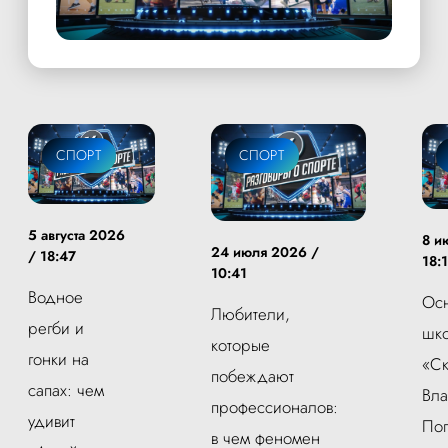
СПОРТ
СПОРТ
5 августа 2026
8 и
24 июля 2026 /
/ 18:47
18:
10:41
Водное
Осн
Любители,
регби и
шк
которые
гонки на
«С
побеждают
сапах: чем
Вл
профессионалов:
удивит
По
в чем феномен