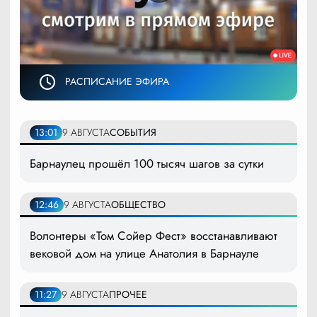
РАСПИСАНИЕ ЭФИРА
13:01
9 АВГУСТА
СОБЫТИЯ
Барнаулец прошёл 100 тысяч шагов за сутки
12:46
9 АВГУСТА
ОБЩЕСТВО
Волонтеры «Том Сойер Фест» восстанавливают
вековой дом на улице Анатолия в Барнауле
11:27
9 АВГУСТА
ПРОЧЕЕ