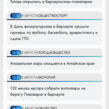
Титова открылись в Барнаульском планетарии
17:32
8 АВГУСТА
ОБЩЕСТВО
СПОРТ
В День физкультурника в Барнауле прошли
турниры по футболу, баскетболу, армрестлингу и
сдача ГТО
16:16
8 АВГУСТА
ПОГОДА
ОБЩЕСТВО
Аномальная жара ожидается в Алтайском крае
15:19
8 АВГУСТА
ЭКОЛОГИЯ
132 мешка мусора собрали волонтеры на
берегу Пивоварки в Барнауле
14:06
8 АВГУСТА
ОБЩЕСТВО