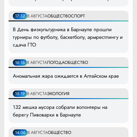
17:32
8 АВГУСТА
ОБЩЕСТВО
СПОРТ
В День физкультурника в Барнауле прошли
турниры по футболу, баскетболу, армрестлингу и
сдача ГТО
16:16
8 АВГУСТА
ПОГОДА
ОБЩЕСТВО
Аномальная жара ожидается в Алтайском крае
15:19
8 АВГУСТА
ЭКОЛОГИЯ
132 мешка мусора собрали волонтеры на
берегу Пивоварки в Барнауле
14:06
8 АВГУСТА
ОБЩЕСТВО