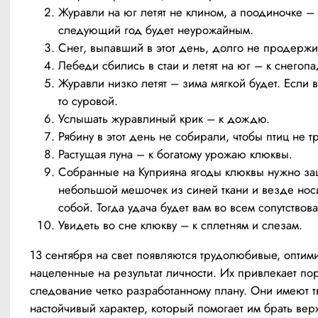
Журавли на юг летят не клином, а поодиночке –
следующий год будет неурожайным.
Снег, выпавший в этот день, долго не продержи
Лебеди сбились в стаи и летят на юг – к снегопа
Журавли низко летят – зима мягкой будет. Если 
то суровой.
Услышать журавлиный крик – к дождю.
Рябину в этот день не собирали, чтобы птиц не т
Растущая луна – к богатому урожаю клюквы.
Собранные на Куприяна ягоды клюквы нужно за
небольшой мешочек из синей ткани и везде носи
собой. Тогда удача будет вам во всем сопутствова
Увидеть во сне клюкву – к сплетням и слезам.
13 сентября на свет появляются трудолюбивые, оптими
нацеленные на результат личности. Их привлекает пор
следование четко разработанному плану. Они имеют т
настойчивый характер, который помогает им брать верх