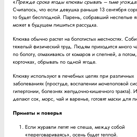
«
Прежде срока ягоды клюквы срывать – тьме угожда
Считалось, что если девушка раньше 13 сентября сорв
то будет бесплодной. Парень, собравший неспелые яг
может в будущем лишиться рассудка.
Клюква обычно растет на болотистых местностях. Собир
тяжелый физический труд. Людям приходится много ча
по болоту, отмахиваясь от комаров и слепней, а потом,
корточках, обрывать по одной ягоде.
Клюкву используют в лечебных целях при различных 
заболеваниях (простуде, воспалении мочеполовой сис
гипертонии, болезнях желудочно-кишечного тракта). И
делают сок, морс, чай и варенье, готовят маски для л
Приметы и поверья
Если журавли летят не спеша, между собой
«переговариваясь», осень будет теплой.