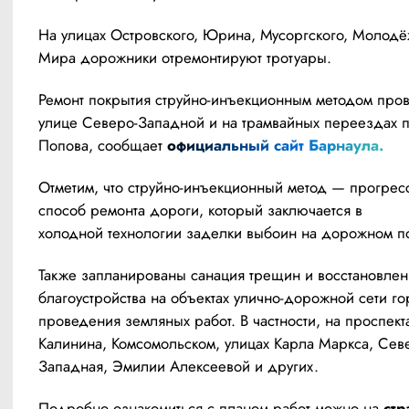
На улицах Островского, Юрина, Мусоргского, Молодёж
Мира дорожники отремонтируют тротуары.
Ремонт покрытия струйно-инъекционным методом прове
улице Северо-Западной и на трамвайных переездах п
Попова, сообщает 
официальный сайт Барнаула.
Отметим, что струйно-инъекционный метод — прогрес
способ ремонта дороги, который заключается в 
холодной технологии заделки выбоин на дорожном по
Также запланированы санация трещин и восстановлен
благоустройства на объектах улично-дорожной сети го
проведения земляных работ. В частности, на проспекта
Калинина, Комсомольском, улицах Карла Маркса, Сев
Западная, Эмилии Алексеевой и других.
Подробно ознакомиться с планом работ можно на 
стр