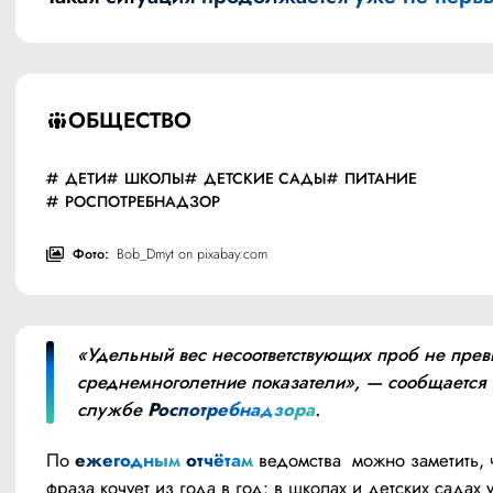
ОБЩЕСТВО
ДЕТИ
ШКОЛЫ
ДЕТСКИЕ САДЫ
ПИТАНИЕ
РОСПОТРЕБНАДЗОР
Фото:
Bob_Dmyt on pixabay.com
«Удельный вес несоответствующих проб не прев
среднемноголетние показатели», — сообщается 
службе 
Роспотребнадзора
.
По 
ежегодным
отчётам
 ведомства  можно заметить, ч
фраза кочует из года в год: в школах и детских садах у