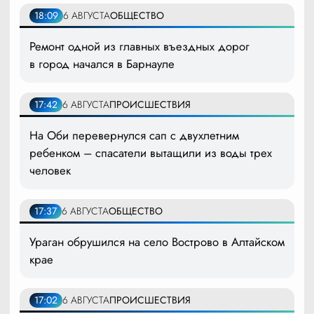
18:09
6 АВГУСТА
ОБЩЕСТВО
Ремонт одной из главных въездных дорог
в город начался в Барнауле
17:42
6 АВГУСТА
ПРОИСШЕСТВИЯ
На Оби перевернулся сап с двухлетним
ребенком – спасатели вытащили из воды трех
человек
17:37
6 АВГУСТА
ОБЩЕСТВО
Ураган обрушился на село Вострово в Алтайском
крае
17:02
6 АВГУСТА
ПРОИСШЕСТВИЯ