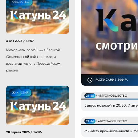
ОБЩЕСТВО
6 мая 2026 / 13:07
Мемориалы погибшим в Великой
Отечественной войне солдатам
восстанавливают в Первомайском
районе
РАСПИСАНИЕ ЭФИРА
ЭКОЛОГИЯ
ЖКХ
21:45
7 АВГУСТА
ОБЩЕСТВО
Выпуск новостей в 20:30, 7 авг
21:44
7 АВГУСТА
ОБЩЕСТВО
Министр промышленности и то
28 апреля 2026 / 14:36