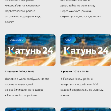
Мошенники оформили
Мошенники оформили
микрозаймы на жительницу
микрозаймы на жительницу
Первомайского района,
Первомайского района,
открывшую подозрительную
открывшую видео от «дочери»
ссылку
ОБЩЕСТВО
СПОРТ
13 февраля 2026 / 16:56
2 февраля 2026 / 18:36
Уголовное дело возбудили после
В Первомайском районе
госпитализации детей
завершился второй этап 46-й
из реабилитационного центра
краевой спартакиады по лыжным
в Первомайском районе
гонкам