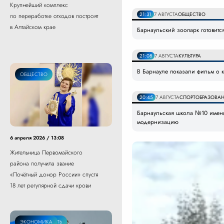
Крупнейший комплекс
21:31
7 АВГУСТА
ОБЩЕСТВО
по переработке отходов построят
в Алтайском крае
Барнаульский зоопарк готовитс
21:08
7 АВГУСТА
КУЛЬТУРА
В Барнауле показали фильм о к
ОБЩЕСТВО
20:45
7 АВГУСТА
СПОРТ
ОБРАЗОВАН
Барнаульская школа №10 имени
модернизацию
6 апреля 2026 / 13:08
Жительница Первомайского
района получила звание
«Почётный донор России» спустя
18 лет регулярной сдачи крови
НЕДВИЖИМОСТЬ
ЭКОНОМИКА