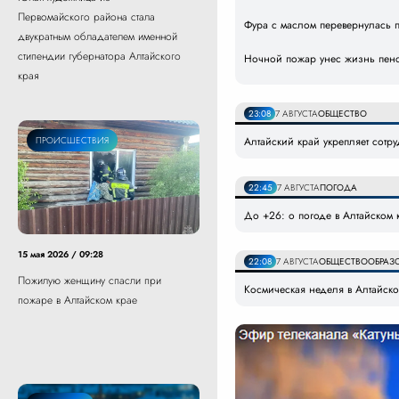
Первомайского района стала
Фура с маслом перевернулась 
двукратным обладателем именной
стипендии губернатора Алтайского
Ночной пожар унес жизнь пенс
края
23:08
7 АВГУСТА
ОБЩЕСТВО
ПРОИСШЕСТВИЯ
Алтайский край укрепляет сотр
22:45
7 АВГУСТА
ПОГОДА
До +26: о погоде в Алтайском к
15 мая 2026 / 09:28
22:08
7 АВГУСТА
ОБЩЕСТВО
ОБРАЗ
Пожилую женщину спасли при
Космическая неделя в Алтайском
пожаре в Алтайском крае