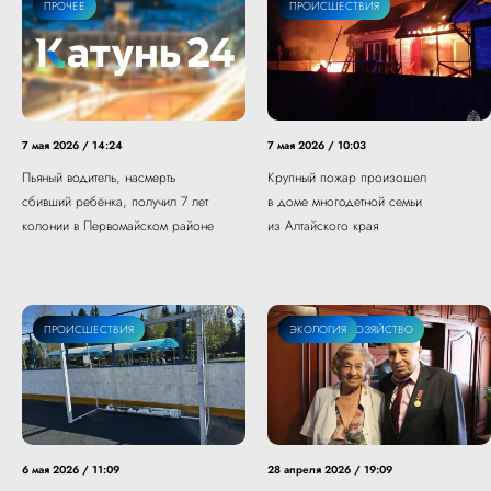
ПРОЧЕЕ
ПРОИСШЕСТВИЯ
7 мая 2026 / 14:24
7 мая 2026 / 10:03
Пьяный водитель, насмерть
Крупный пожар произошел
сбивший ребёнка, получил 7 лет
в доме многодетной семьи
колонии в Первомайском районе
из Алтайского края
ПРОИСШЕСТВИЯ
СЕЛЬСКОЕ ХОЗЯЙСТВО
ЭКОЛОГИЯ
6 мая 2026 / 11:09
28 апреля 2026 / 19:09