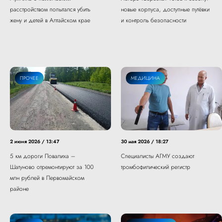
расстройством попытался убить
новые корпуса, доступные путёвки
жену и детей в Алтайском крае
и контроль безопасности
ПРОЧЕЕ
МЕДИЦИНА
2 июня 2026 / 13:47
30 мая 2026 / 18:27
5 км дороги Повалиха –
Специалисты АГМУ создают
Шатуново отремонтируют за 100
тромбофилический регистр
млн рублей в Первомайском
районе