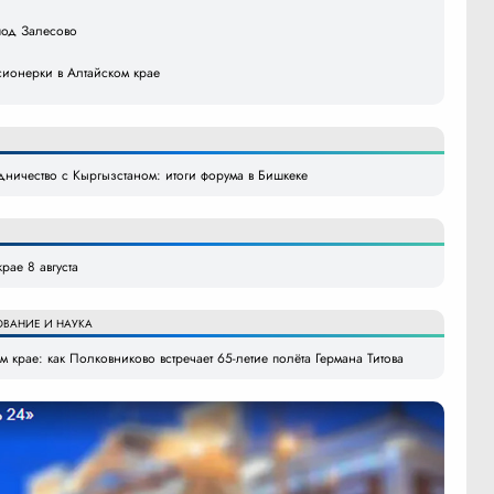
под Залесово
ионерки в Алтайском крае
удничество с Кыргызстаном: итоги форума в Бишкеке
рае 8 августа
ОВАНИЕ И НАУКА
 крае: как Полковниково встречает 65-летие полёта Германа Титова