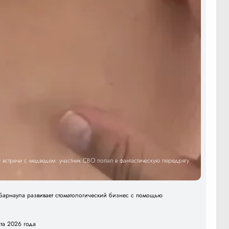
встречи с медведем: участник СВО попал в фантастическую передрягу
арнаула развивает стоматологический бизнес с помощью
ста 2026 года