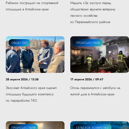
Ребенок пострадал на спортивной
Медаль «За заслуги перед
площадке в Алтайском крае
обществом» вручили ветерану
лесного хозяйства
из Первомайского района
ЭКОЛОГИЯ
ОБЩЕСТВО
ПРОИСШЕСТВИЯ
28 апреля 2026 / 13:58
17 апреля 2026 / 09:47
Экосовет Алтайского края оценил
Огонь перекинулся с автобуса на
площадку будущего комплекса
жилой дом в Алтайском крае
по переработке ТКО
ПРОИСШЕСТВИЯ
СЕЛЬСКОЕ ХОЗЯЙСТВО