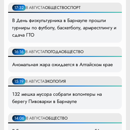
17:32
8 АВГУСТА
ОБЩЕСТВО
СПОРТ
В День физкультурника в Барнауле прошли
турниры по футболу, баскетболу, армрестлингу и
сдача ГТО
16:16
8 АВГУСТА
ПОГОДА
ОБЩЕСТВО
Аномальная жара ожидается в Алтайском крае
15:19
8 АВГУСТА
ЭКОЛОГИЯ
132 мешка мусора собрали волонтеры на
берегу Пивоварки в Барнауле
14:06
8 АВГУСТА
ОБЩЕСТВО