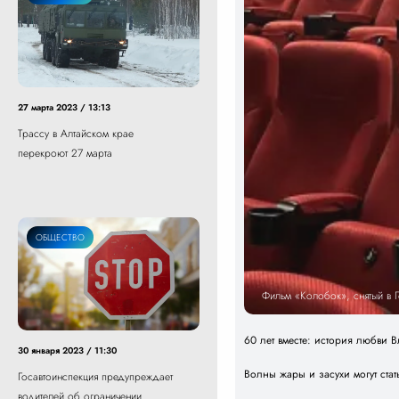
27 марта 2023 / 13:13
Трассу в Алтайском крае
перекроют 27 марта
ОБЩЕСТВО
Фильм «Колобок», снятый в 
60 лет вместе: история любви
30 января 2023 / 11:30
Волны жары и засухи могут ст
Госавтоинспекция предупреждает
водителей об ограничении