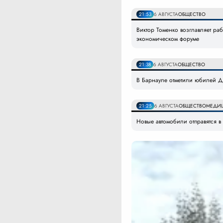
21:53
6 АВГУСТА
ОБЩЕСТВО
Виктор Томенко возглавляет ра
экономическом форуме
21:38
6 АВГУСТА
ОБЩЕСТВО
В Барнауле отметили юбилей Дн
21:25
6 АВГУСТА
ОБЩЕСТВО
МЕДИ
Новые автомобили отправятся 