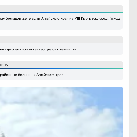
боту большой делегации Алтайского края на VIII Кыргызско-российском
я строителя возложением цветов к памятнику
ЦИНА
в районные больницы Алтайского края