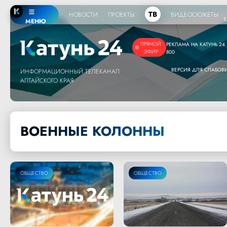
ТВ
НОВОСТИ
ПРОЕКТЫ
ВИДЕОСЮЖЕТЫ
МЕНЮ
ПРЯМОЙ
РЕКЛАМА НА КАТУНЬ 24 /
ЭФИР
800
ВЕРСИЯ ДЛЯ СЛАБО
ИНФОРМАЦИОННЫЙ ТЕЛЕКАНАЛ
АЛТАЙСКОГО КРАЯ
ВОЕННЫЕ КОЛОННЫ
ОБЩЕСТВО
ОБЩЕСТВО