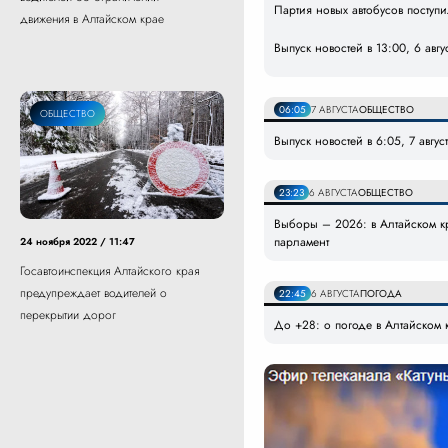
Партия новых автобусов поступ
движения в Алтайском крае
Выпуск новостей в 13:00, 6 авгу
06:05
7 АВГУСТА
ОБЩЕСТВО
ОБЩЕСТВО
Выпуск новостей в 6:05, 7 авгус
23:23
6 АВГУСТА
ОБЩЕСТВО
Выборы – 2026: в Алтайском кр
парламент
24 ноября 2022 / 11:47
Госавтоинспекция Алтайского края
предупреждает водителей о
22:45
6 АВГУСТА
ПОГОДА
перекрытии дорог
До +28: о погоде в Алтайском к