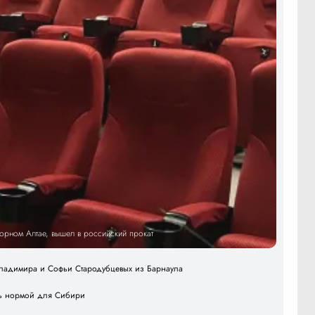
Горном Алтае, вышел в российский прокат
 Владимира и Софьи Стародубцевых из Барнаула
ать нормой для Сибири