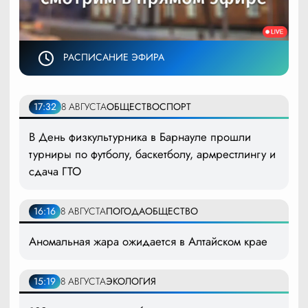
РАСПИСАНИЕ ЭФИРА
17:32
8 АВГУСТА
ОБЩЕСТВО
СПОРТ
В День физкультурника в Барнауле прошли
турниры по футболу, баскетболу, армрестлингу и
сдача ГТО
16:16
8 АВГУСТА
ПОГОДА
ОБЩЕСТВО
Аномальная жара ожидается в Алтайском крае
15:19
8 АВГУСТА
ЭКОЛОГИЯ