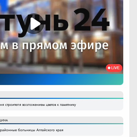
я строителя возложением цветов к памятнику
ЦИНА
в районные больницы Алтайского края