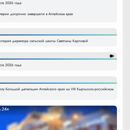
уста 2026 года
ртерии досрочно завершили в Алтайском крае
стория директора сельской школы Светланы Карловой
уста 2026 года
боту большой делегации Алтайского края на VIII Кыргызско-российском