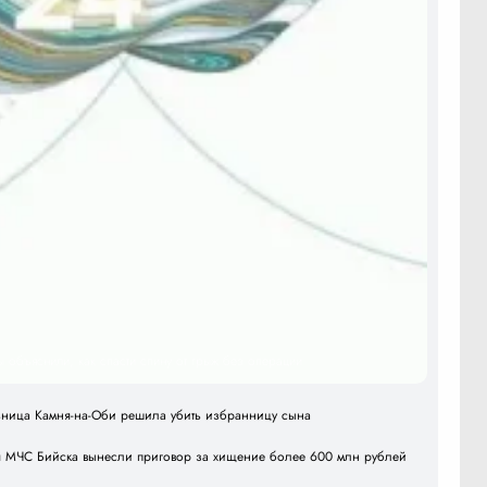
ы объяснили, как спасти спину от грыж без операции
льница Камня-на-Оби решила убить избранницу сына
я МЧС Бийска вынесли приговор за хищение более 600 млн рублей