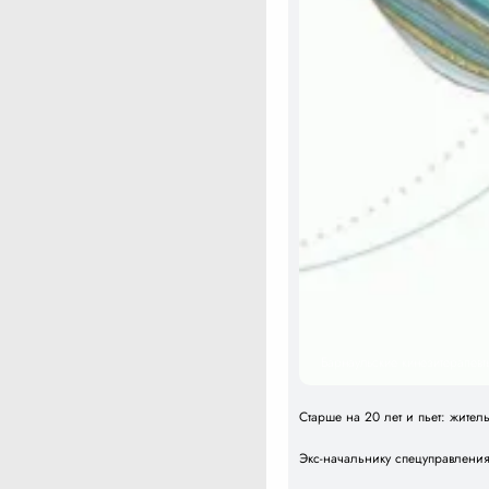
Барнаульские кинезитерапевт
Старше на 20 лет и пьет: жите
Экс-начальнику спецуправлени