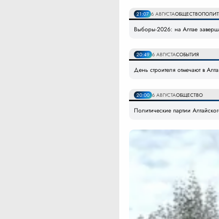
21:07
6 АВГУСТА
ОБЩЕСТВО
ПОЛИТ
Выборы-2026: на Алтае заверша
20:49
6 АВГУСТА
СОБЫТИЯ
День строителя отмечают в Алт
20:00
6 АВГУСТА
ОБЩЕСТВО
Политические партии Алтайско