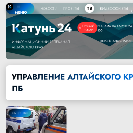
ТВ
НОВОСТИ
ПРОЕКТЫ
ВИДЕОСЮЖЕТЫ
МЕНЮ
ПРЯМОЙ
РЕКЛАМА НА КАТУНЬ 24 /
ЭФИР
800
ВЕРСИЯ ДЛЯ СЛАБО
ИНФОРМАЦИОННЫЙ ТЕЛЕКАНАЛ
АЛТАЙСКОГО КРАЯ
УПРАВЛЕНИЕ АЛТАЙСКОГО КР
ПБ
ОБЩЕСТВО