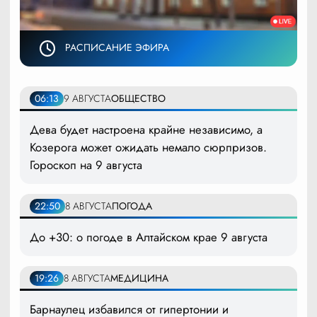
РАСПИСАНИЕ ЭФИРА
06:13
9 АВГУСТА
ОБЩЕСТВО
Дева будет настроена крайне независимо, а
Козерога может ожидать немало сюрпризов.
Гороскоп на 9 августа
22:50
8 АВГУСТА
ПОГОДА
До +30: о погоде в Алтайском крае 9 августа
19:26
8 АВГУСТА
МЕДИЦИНА
Барнаулец избавился от гипертонии и