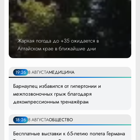
Жаркая погода до +35 ожидается в
Алтайском крае в ближайшие дни
19:26
8 АВГУСТА
МЕДИЦИНА
Барнаулец избавился от гипертонии и
межпозвоночных грыж благодаря
декомпрессионным тренажёрам
18:26
8 АВГУСТА
ОБЩЕСТВО
Бесплатные выставки к 65-летию полета Германа