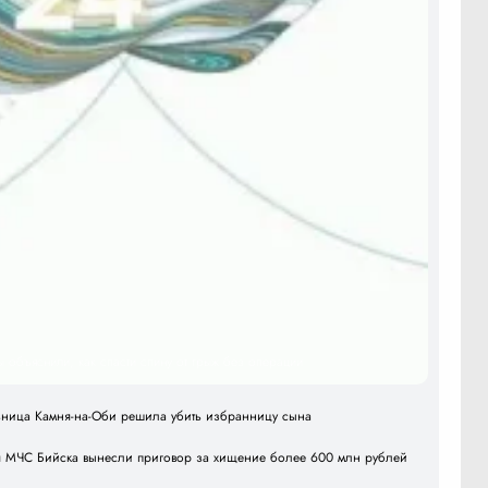
ы объяснили, как спасти спину от грыж без операции
льница Камня-на-Оби решила убить избранницу сына
я МЧС Бийска вынесли приговор за хищение более 600 млн рублей