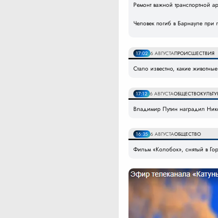
Ремонт важной транспортной а
Человек погиб в Барнауле при 
17:02
6 АВГУСТА
ПРОИСШЕСТВИЯ
Стало известно, какие животные
17:12
6 АВГУСТА
ОБЩЕСТВО
КУЛЬТУ
Владимир Путин наградил Никол
16:35
6 АВГУСТА
ОБЩЕСТВО
Фильм «Колобок», снятый в Гор