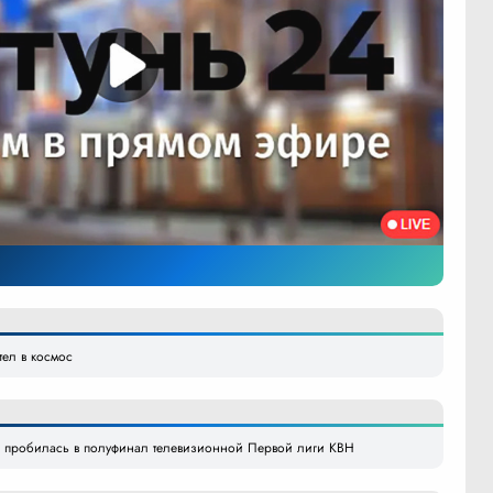
тел в космос
» пробилась в полуфинал телевизионной Первой лиги КВН