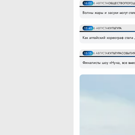
16:02
6 АВГУСТА
ОБЩЕСТВО
ПОГО
Волны жары и засухи могут ст
15:49
6 АВГУСТА
КУЛЬТУРА
Как алтайский хореограф стал
15:15
6 АВГУСТА
КУЛЬТУРА
СОБЫТИ
Финалисты шоу «Ну-ка, все вмес