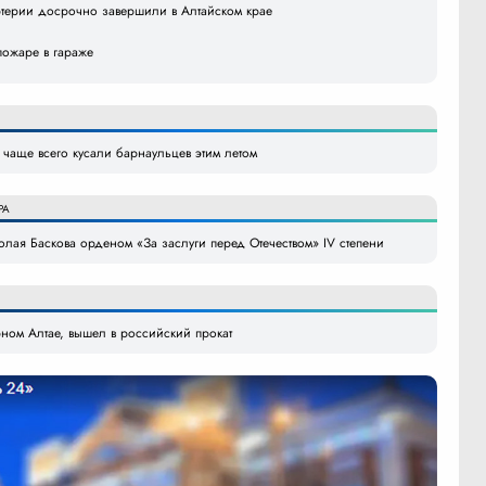
ртерии досрочно завершили в Алтайском крае
пожаре в гараже
 чаще всего кусали барнаульцев этим летом
РА
ая Баскова орденом «За заслуги перед Отечеством» IV степени
ном Алтае, вышел в российский прокат