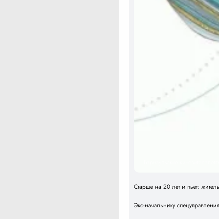
Барнаульские кинезитерапевт
Старше на 20 лет и пьет: жите
Экс-начальнику спецуправлени