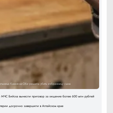
тельница Камня-на-Оби решила убить избранницу сына
я МЧС Бийска вынесли приговор за хищение более 600 млн рублей
ртерии досрочно завершили в Алтайском крае