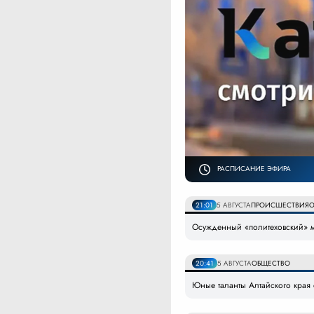
РАСПИСАНИЕ ЭФИРА
21:01
5 АВГУСТА
ПРОИСШЕСТВИЯ
О
Осужденный «политеховский» 
20:41
5 АВГУСТА
ОБЩЕСТВО
Юные таланты Алтайского края