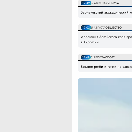
19:42
5 АВГУСТА
КУЛЬТУРА
Барнаульский академический х
19:03
5 АВГУСТА
ОБЩЕСТВО
Делегация Алтайского края пр
в Киргизии
18:47
5 АВГУСТА
СПОРТ
Водное регби и гонки на сапах: