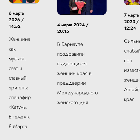
6 марта
7 марта
2026 /
2023 /
4 марта 2024 /
14:52
12:24
20:15
Женщина
Сильн
В Барнауле
как
слабы
поздравили
музыка,
пол:
выдающихся
свет и
извест
женщин края в
главный
женщи
преддверии
зритель:
Алтайс
Международного
спецэфир
края
женского дня
«Катунь.
В теме» к
8 Марта