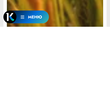
МЕНЮ
До +26: о погоде в Алтайском крае 8 августа
17:52
7 АВГУСТА
МЕДИЦИНА
Оксана Медведева: как получить бесплатные
таблетки и не разориться на лечении
17:44
7 АВГУСТА
ПРОИСШЕСТВИЯ
Земляные пчёлы напали на рыбака в Бийске