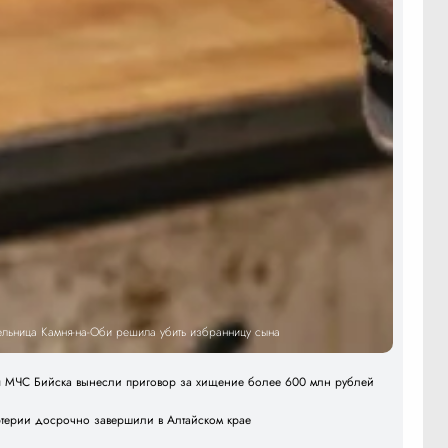
тельница Камня-на-Оби решила убить избранницу сына
я МЧС Бийска вынесли приговор за хищение более 600 млн рублей
ртерии досрочно завершили в Алтайском крае