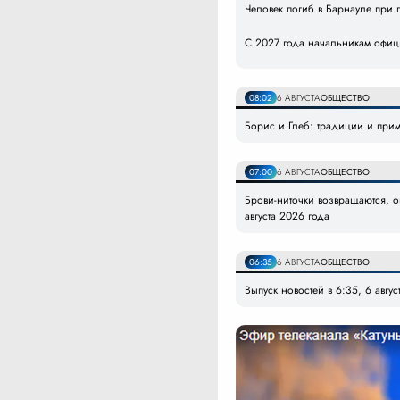
Человек погиб в Барнауле при 
С 2027 года начальникам офици
08:02
6 АВГУСТА
ОБЩЕСТВО
Борис и Глеб: традиции и приме
07:00
6 АВГУСТА
ОБЩЕСТВО
Брови-ниточки возвращаются, оп
августа 2026 года
06:35
6 АВГУСТА
ОБЩЕСТВО
Выпуск новостей в 6:35, 6 авгус