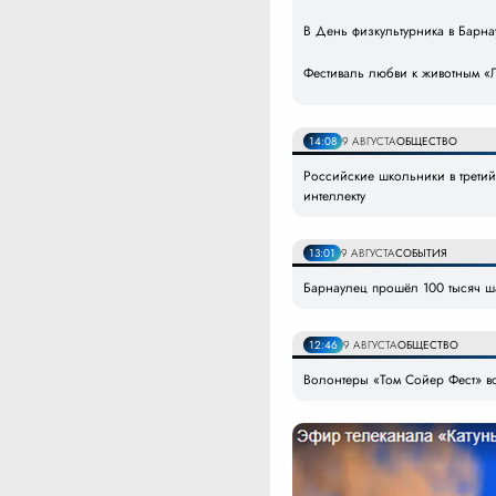
В День физкультурника в Барна
Фестиваль любви к животным «Л
14:08
9 АВГУСТА
ОБЩЕСТВО
Российские школьники в трети
интеллекту
13:01
9 АВГУСТА
СОБЫТИЯ
Барнаулец прошёл 100 тысяч ша
12:46
9 АВГУСТА
ОБЩЕСТВО
Волонтеры «Том Сойер Фест» во