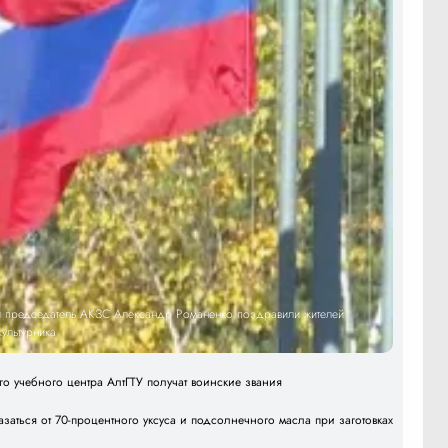
 и председатель АКЗС Александр Романенко поздравили жителей
ультурника
о учебного центра АлтГТУ получат воинские звания
азаться от 70-процентного уксуса и подсолнечного масла при заготовках