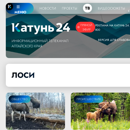
ТВ
НОВОСТИ
ПРОЕКТЫ
ВИДЕОСЮЖЕТЫ
МЕНЮ
ПРЯМОЙ
РЕКЛАМА НА КАТУНЬ 24 /
ЭФИР
800
ВЕРСИЯ ДЛЯ СЛАБО
ИНФОРМАЦИОННЫЙ ТЕЛЕКАНАЛ
АЛТАЙСКОГО КРАЯ
ЛОСИ
ОБЩЕСТВО
ПРОИСШЕСТВИЯ