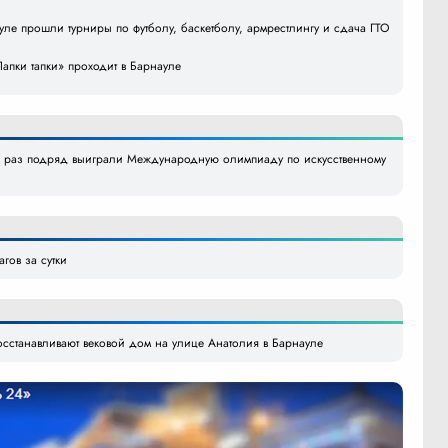
уле прошли турниры по футболу, баскетболу, армрестлингу и сдача ГТО
апки тапки» проходит в Барнауле
й раз подряд выиграли Международную олимпиаду по искусственному
гов за сутки
сстанавливают вековой дом на улице Анатолия в Барнауле