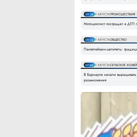
09:34
9 АВГУСТА
ПРОИСШЕСТВИЯ
Мотоциклист пострадал в ДТП 
08:02
9 АВГУСТА
ОБЩЕСТВО
Пантелеймон-целитель: традици
07:40
9 АВГУСТА
СЕЛЬСКОЕ ХОЗЯ
В Барнауле начали выращивать
размножения