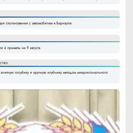
при столкновении с автомобилем в Барнауле
и и приметы на 9 августа
ЙСТВО
 элитную голубику и крупную клубнику методом микроклонального