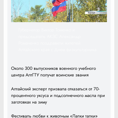
Губернатор Виктор Томенко и
председатель АКЗС Александр
Романенко поздравили жителей
Алтайского края с Днем физкультурника
Около 300 выпускников военного учебного
центра АлтГТУ получат воинские звания
Алтайский эксперт призвала отказаться от 70-
процентного уксуса и подсолнечного масла при
заготовках на зиму
Фестиваль любви к животным «Лапки тапки»