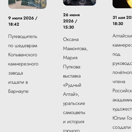
26 июня
31 мая 20
9 июля 2026 /
2026 /
18:30
18:42
15:30
Алтайск
Путеводитель
Оксана
камнере
по шедеврам
Мамонтова,
под
Колыванского
Мария
руководс
камнерезного
Пупкова:
почётног
завода
выставка
члена
издали в
«Рудный
Российс
Барнауле
Алтай»,
академи
уральские
художест
самоцветы
Юлии Го
и история
создали
горного