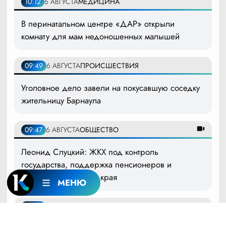
10:12
6 АВГУСТА
МЕДИЦИНА
В перинатальном центре «ДАР» открыли
комнату для мам недоношенных малышей
09:49
6 АВГУСТА
ПРОИСШЕСТВИЯ
Уголовное дело завели на покусавшую соседку
жительницу Барнаула
09:47
6 АВГУСТА
ОБЩЕСТВО
Леонид Слуцкий: ЖКХ под контроль
государства, поддержка пенсионеров и
развитие Алтайского края
МЕНЮ
09:13
6 АВГУСТА
МЕДИЦИНА