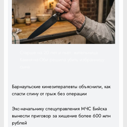
Старше на 20 лет и пьет: жительница
Камня-на-Оби решила убить избранницу
сына
Барнаульские кинезитерапевты объяснили, как
спасти спину от грыж без операции
Экс-начальнику спецуправления МЧС Бийска
вынесли приговор за хищение более 600 млн
рублей