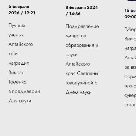
6 февраля
8 февраля 2024
16 фе
2026 / 19:21
/ 14:36
09:0
Лучших
Поздравление
Губе
ученых
министра
Викт
Алтайского
образования и
нагр
края
науки
Алта
наградил
Алтайского
за вк
Виктор
края Светланы
форм
Томенко
Говорухиной с
техн
в преддверии
Днем науки
суве
Дня науки
стра