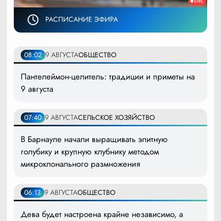
РАСПИСАНИЕ ЭФИРА
08:02
9 АВГУСТА
ОБЩЕСТВО
Пантелеймон-целитель: традиции и приметы на
9 августа
07:40
9 АВГУСТА
СЕЛЬСКОЕ ХОЗЯЙСТВО
В Барнауле начали выращивать элитную
голубику и крупную клубнику методом
микроклонального размножения
06:13
9 АВГУСТА
ОБЩЕСТВО
Дева будет настроена крайне независимо, а