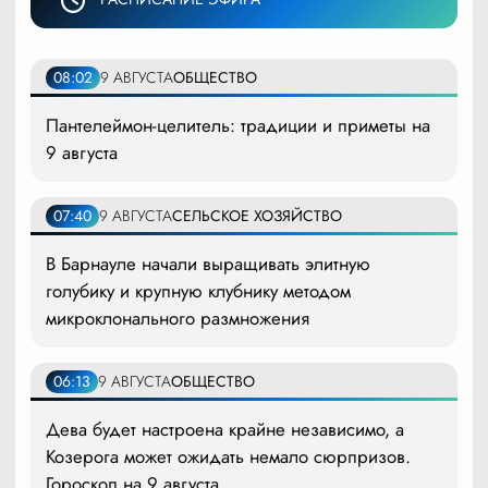
08:02
9 АВГУСТА
ОБЩЕСТВО
Пантелеймон-целитель: традиции и приметы на
9 августа
07:40
9 АВГУСТА
СЕЛЬСКОЕ ХОЗЯЙСТВО
В Барнауле начали выращивать элитную
голубику и крупную клубнику методом
микроклонального размножения
06:13
9 АВГУСТА
ОБЩЕСТВО
Дева будет настроена крайне независимо, а
Козерога может ожидать немало сюрпризов.
Гороскоп на 9 августа