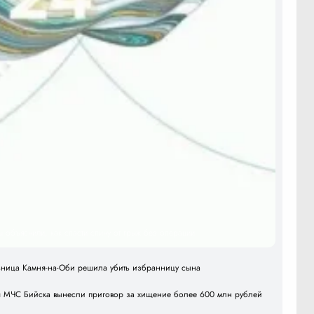
ы объяснили, как спасти спину от грыж без операции
льница Камня-на-Оби решила убить избранницу сына
я МЧС Бийска вынесли приговор за хищение более 600 млн рублей