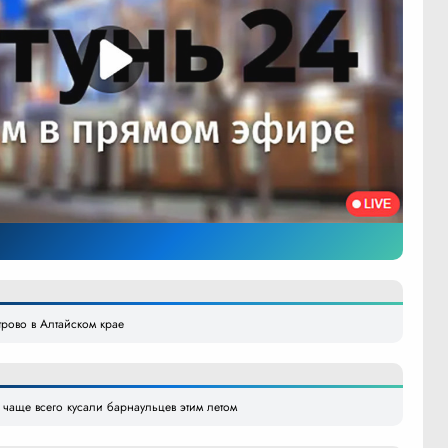
рово в Алтайском крае
 чаще всего кусали барнаульцев этим летом