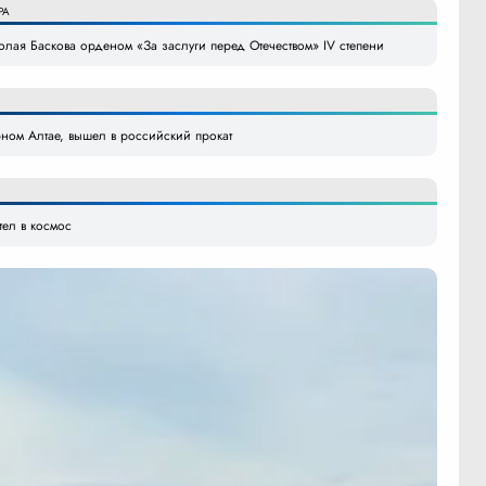
РА
ая Баскова орденом «За заслуги перед Отечеством» IV степени
ном Алтае, вышел в российский прокат
тел в космос