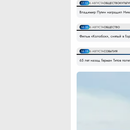
17:12
6 АВГУСТА
ОБЩЕСТВО
КУЛЬТУ
Владимир Путин наградил Никол
16:35
6 АВГУСТА
ОБЩЕСТВО
Фильм «Колобок», снятый в Гор
16:19
6 АВГУСТА
СОБЫТИЯ
65 лет назад Герман Титов поле