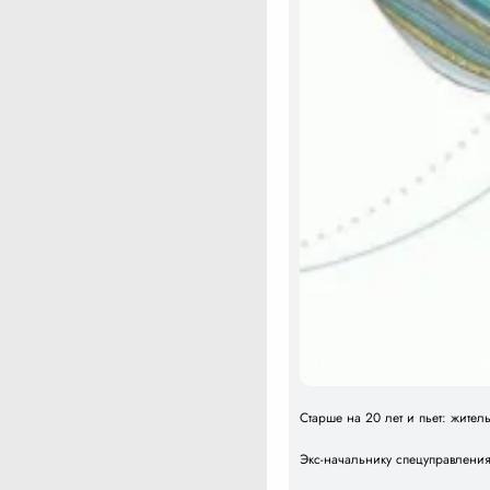
Барнаульские кинезитерапевт
Старше на 20 лет и пьет: жите
Экс-начальнику спецуправлени