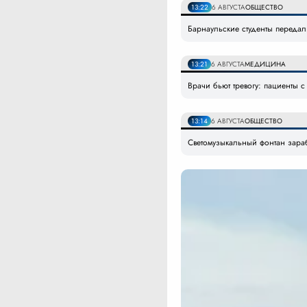
13:22
6 АВГУСТА
ОБЩЕСТВО
Барнаульские студенты передал
13:21
6 АВГУСТА
МЕДИЦИНА
Врачи бьют тревогу: пациенты с
13:14
6 АВГУСТА
ОБЩЕСТВО
Светомузыкальный фонтан зараб