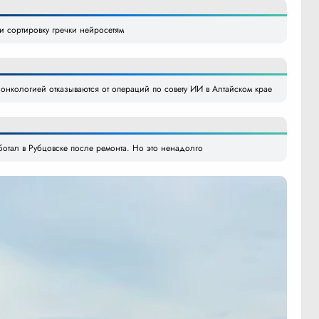
и сортировку гречки нейросетям
 онкологией отказываются от операций по совету ИИ в Алтайском крае
отал в Рубцовске после ремонта. Но это ненадолго