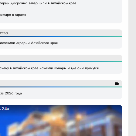
ртерии досрочно завершили в Алтайском крае
пожаре в гараже
ЙСТВО
аготовили аграрии Алтайского края
очему в Алтайском крае исчезли комары и где они прячутся
ста 2026 года