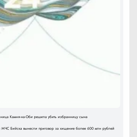
ы объяснили, как спасти спину от грыж без операции
льница Камня-на-Оби решила убить избранницу сына
я МЧС Бийска вынесли приговор за хищение более 600 млн рублей