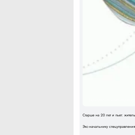
Барнаульские кинезитерапевт
Старше на 20 лет и пьет: жите
Экс-начальнику спецуправлени