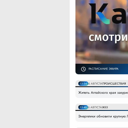
РАСПИСАНИЕ ЭФИРА
13:54
6 АВГУСТА
ПРОИСШЕСТВИЯ
Житель Алтайского края закури
13:48
6 АВГУСТА
ЖКХ
Энергетики обновили крупную Л