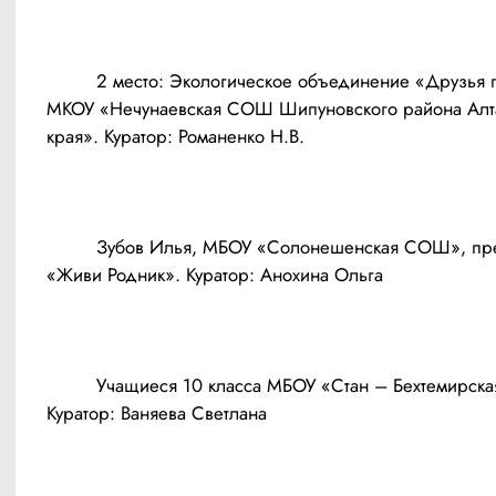
	 2 место: Экологическое объединение «Друзья природы», 
МКОУ «Нечунаевская СОШ Шипуновского района Алта
края». Куратор: Романенко Н.В.
	 Зубов Илья, МБОУ «Солонешенская СОШ», презентация 
«Живи Родник». Куратор: Анохина Ольга 
	 Учащиеся 10 класса МБОУ «Стан – Бехтемирская СОШ». 
Куратор: Ваняева Светлана 