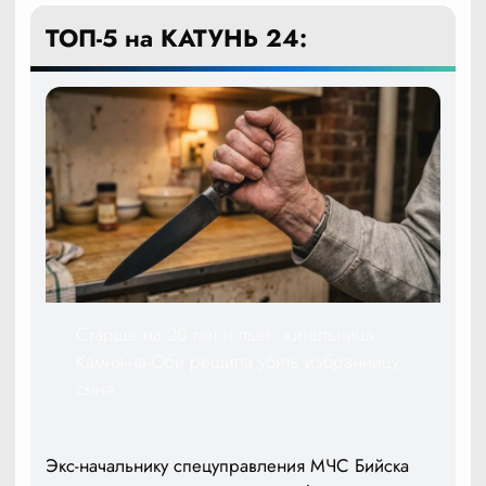
ТОП-5 на КАТУНЬ 24:
Старше на 20 лет и пьет: жительница
Камня-на-Оби решила убить избранницу
сына
Экс-начальнику спецуправления МЧС Бийска