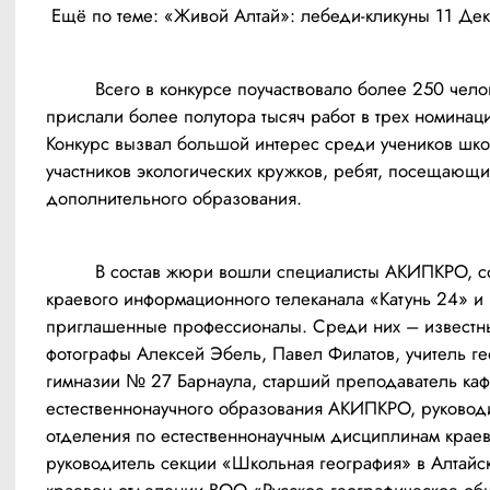
 Ещё по теме:
«Живой Алтай»: лебеди-кликуны 11 Де
	 Всего в конкурсе поучаствовало более 250 человек. Ребята 
прислали более полутора тысяч работ 
в трех номинац
Конкурс вызвал большой интерес среди учеников школ
участников экологических кружков, ребят, посещающи
	 В состав жюри вошли специалисты АКИПКРО, сотрудники 
краевого информационного телеканала «Катунь 24» и 
приглашенные профессионалы. Среди них – известны
фотографы Алексей Эбель, Павел Филатов, учитель ге
гимназии № 27 Барнаула, старший преподаватель каф
естественнонаучного образования АКИПКРО, руководи
отделения по естественнонаучным дисциплинам краев
руководитель секции «Школьная география» в Алтайск
краевом отделении ВОО «Русское географическое общ