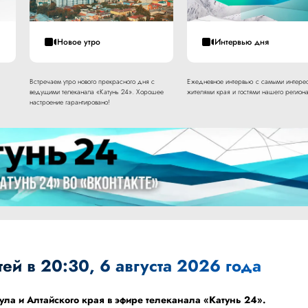
Новое утро
Интервью дня
Встречаем утро нового прекрасного дня с
Ежедневное интервью с самыми интере
ведущими телеканала «Катунь 24». Хорошее
жителями края и гостями нашего региона
настроение гарантировано!
ей в 20:30, 6 августа 2026 года
ула и Алтайского края в эфире телеканала «Катунь 24».