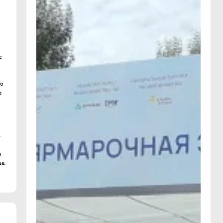
с
ко
е
»
м
е.