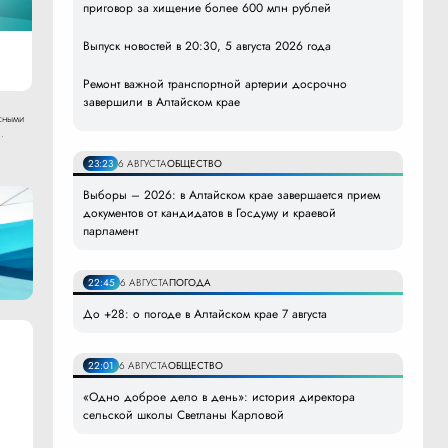
приговор за хищение более 600 млн рублей
Выпуск новостей в 20:30, 5 августа 2026 года
Ремонт важной транспортной артерии досрочно
завершили в Алтайском крае
сными
.
23:23
6 АВГУСТА
ОБЩЕСТВО
Выборы – 2026: в Алтайском крае завершается прием
документов от кандидатов в Госдуму и краевой
парламент
22:45
6 АВГУСТА
ПОГОДА
До +28: о погоде в Алтайском крае 7 августа
22:01
6 АВГУСТА
ОБЩЕСТВО
«Одно доброе дело в день»: история директора
сельской школы Светланы Карловой