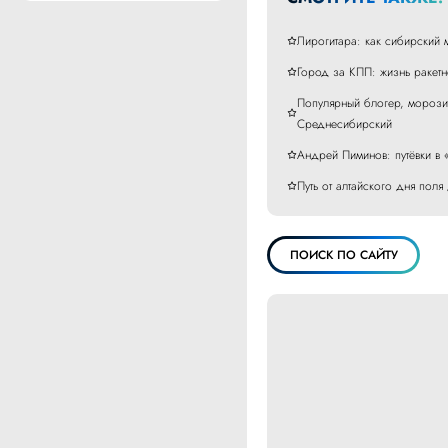
Лирогитара: как сибирский 
Город за КПП: жизнь ракетн
Популярный блогер, морозил
Среднесибирский
Андрей Пиминов: путёвки в 
Путь от алтайского дня пол
ПОИСК ПО САЙТУ