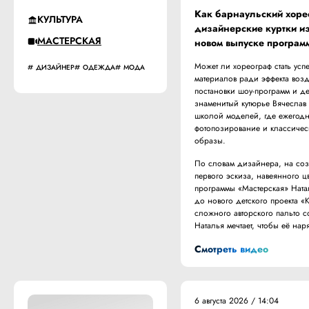
Как барнаульский хоре
КУЛЬТУРА
дизайнерские куртки из
МАСТЕРСКАЯ
новом выпуске програм
Может ли хореограф стать ус
ДИЗАЙНЕР
ОДЕЖДА
МОДА
материалов ради эффекта воз
постановки шоу-программ и де
знаменитый кутюрье Вячеслав
школой моделей, где ежегодно
фотопозирование и классичес
образы.
По словам дизайнера, на со
первого эскиза, навеянного ц
программы «Мастерская» Ната
до нового детского проекта «
сложного авторского пальто со
Наталья мечтает, чтобы её н
Смотреть видео
6 августа 2026 / 14:04