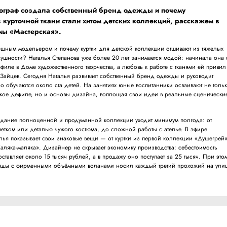
ограф создала собственный бренд одежды и почему
 курточной ткани стали хитом детских коллекций, расскажем в
мы «Мастерская».
пешным модельером и почему куртки для детской коллекции отшивают из тяжелых
душности? Наталья Степанова уже более 20 лет занимается модой: начинала она 
филе в Доме художественного творчества, а любовь к работе с тканями ей привил
 Зайцев. Сегодня Наталья развивает собственный бренд одежды и руководит
 обучаются около ста детей. На занятиях юные воспитанники осваивают не толь
кое дефиле, но и основы дизайна, воплощая свои идеи в реальные сценически
здание полноценной и продуманной коллекции уходит минимум полгода: от
ветком или деталью чужого костюма, до сложной работы с ателье. В эфире
лья показывает свои знаковые вещи — от куртки из первой коллекции «Душегрей
Каляка-маляка». Дизайнер не скрывает экономику производства: себестоимость
ставляет около 15 тысяч рублей, а в продажу оно поступает за 25 тысяч. При это
аряды с фирменными объёмными воланами носил каждый третий прохожий на улиц