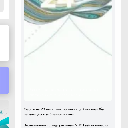
Барнаульские кинезитерапевты объяснили, как
спасти спину от грыж без операции
Старше на 20 лет и пьет: жительница Камня-на-Оби
решила убить избранницу сына
Экс-начальнику спецуправления МЧС Бийска вынесли