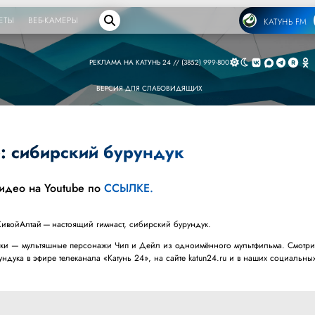
ЕТЫ
ВЕБ-КАМЕРЫ
КАТУНЬ FM
РЕКЛАМА НА КАТУНЬ 24 // (3852) 999-800
ВЕРСИЯ ДЛЯ СЛАБОВИДЯЩИХ
: сибирский бурундук
видео на Youtube по
ССЫЛКЕ.
ЖивойАлтай — настоящий гимнаст, сибирский бурундук.
уки — мультяшные персонажи Чип и Дейл из одноимённого мультфильма. Смотри
ндука в эфире телеканала «Катунь 24», на сайте katun24.ru и в наших социальны