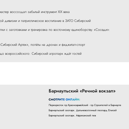
мастер воссоздал забытый инструмент XIX века
ой дивизии и патриотическое воспитание в ЗАТО Сибирский
ки с заготовками и тренировка по восточному единоборству. «Соседи»:
«Сибирский Артек», полёты на дронах и фиджитал-спорт
я до всероссийского: Сибирский агропарк ждёт гостей
Барнаульский «Речной вокзал»
СМОТРИТЕ ОНЛАЙН:
Перекресток пр.Красноармейский - пр.Строителей в Барнауле
Барнаульский зоопарк. Дальневосточный леопард Елисей
Барнаульский зоопарк. Африканский лев