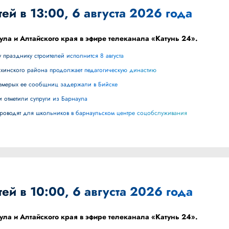
ей в 13:00, 6 августа 2026 года
ула и Алтайского края в эфире телеканала «Катунь 24».
 празднику строителей исполнится 8 августа
ихинского района продолжает педагогическую династию
 семерых ее сообщниц задержали в Бийске
и отметили супруги из Барнаула
 проводят для школьников в барнаульском центре соцобслуживания
ей в 10:00, 6 августа 2026 года
ула и Алтайского края в эфире телеканала «Катунь 24».