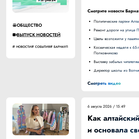
Смотрите новости Барна
Политические партии Алт
ОБЩЕСТВО
Ремонт дороги на улице 
ВЫПУСК НОВОСТЕЙ
Цветы возложили у памят
НОВОСТИ
СОБЫТИЯ
БАРНАУЛ
Космическая неделя к 65-летию полета Германа Титова открылась на родине космонавта в селе
Полковниково
Выставку забытых читате
Директор школы из Волч
Смотреть видео
6 августа 2026 / 15:49
Как алтайски
и основала с