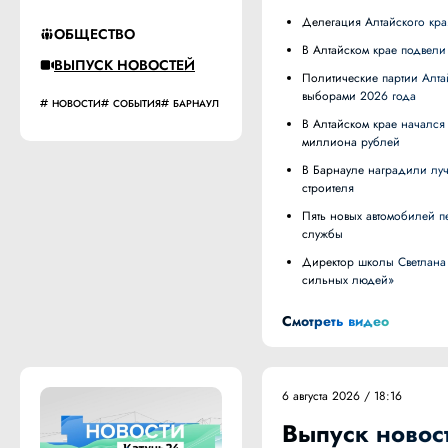
Делегация Алтайского кр
ОБЩЕСТВО
В Алтайском крае подвел
ВЫПУСК НОВОСТЕЙ
Политические партии Алтайского края подписали соглашение о взаимодействии при наблюдении за
выборами 2026 года
НОВОСТИ
СОБЫТИЯ
БАРНАУЛ
В Алтайском крае начался приём заявок на субсидии для малого и среднего бизнеса на сумму 303
миллиона рублей
В Барнауле наградили лучших строителей в преддверии профессионального праздника и 70-летия Дня
строителя
Пять новых автомобилей передали в районные больницы Алтайского края для медиков и паллиативной
службы
Директор школы Светлана Карлова из Крутихинского района стала участником проекта «Алтай. Земля
сильных людей»
Смотреть видео
6 августа 2026 / 18:16
Выпуск новост