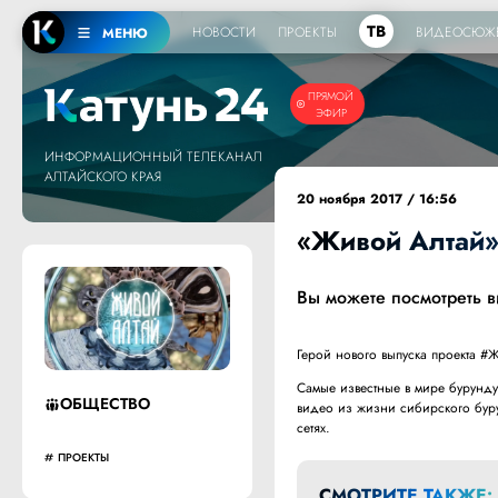
ТВ
НОВОСТИ
ПРОЕКТЫ
ВИДЕОСЮЖ
МЕНЮ
ПРЯМОЙ
ЭФИР
ИНФОРМАЦИОННЫЙ ТЕЛЕКАНАЛ
АЛТАЙСКОГО КРАЯ
20 ноября 2017 / 16:56
«Живой Алтай»
Вы можете посмотреть 
Герой нового выпуска проекта #
Самые известные в мире бурунд
ОБЩЕСТВО
видео из жизни сибирского буру
сетях.
ПРОЕКТЫ
СМОТРИТЕ ТАКЖЕ: