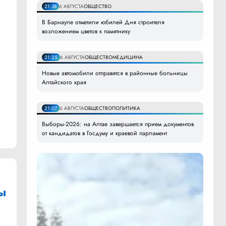
21:38
6 АВГУСТА
ОБЩЕСТВО
В Барнауле отметили юбилей Дня строителя
возложением цветов к памятнику
21:25
6 АВГУСТА
ОБЩЕСТВО
МЕДИЦИНА
Новые автомобили отправятся в районные больницы
Алтайского края
21:07
6 АВГУСТА
ОБЩЕСТВО
ПОЛИТИКА
Выборы-2026: на Алтае завершается прием документов
от кандидатов в Госдуму и краевой парламент
ы