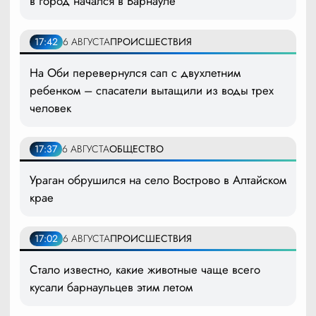
в город начался в Барнауле
17:42
6 АВГУСТА
ПРОИСШЕСТВИЯ
На Оби перевернулся сап с двухлетним
ребенком – спасатели вытащили из воды трех
человек
17:37
6 АВГУСТА
ОБЩЕСТВО
Ураган обрушился на село Вострово в Алтайском
крае
17:02
6 АВГУСТА
ПРОИСШЕСТВИЯ
Стало известно, какие животные чаще всего
кусали барнаульцев этим летом