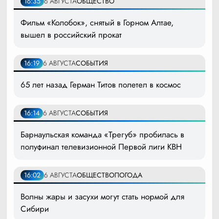
16:35
6 АВГУСТА
ОБЩЕСТВО
Фильм «Колобок», снятый в Горном Алтае,
вышел в российский прокат
16:19
6 АВГУСТА
СОБЫТИЯ
65 лет назад Герман Титов полетел в космос
16:14
6 АВГУСТА
СОБЫТИЯ
Барнаульская команда «Трегуб» пробилась в
полуфинал телевизионной Первой лиги КВН
16:02
6 АВГУСТА
ОБЩЕСТВО
ПОГОДА
Волны жары и засухи могут стать нормой для
Сибири