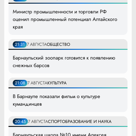
Министр промышленности и торговли РФ
оценил промышленный потенциал Алтайского
края
21:31
7 АВГУСТА
ОБЩЕСТВО
Барнаульский зоопарк готовится к появлению
снежных барсов
21:08
7 АВГУСТА
КУЛЬТУРА
В Барнауле показали фильм о культуре
кумандинцев
20:45
7 АВГУСТА
СПОРТ
ОБРАЗОВАНИЕ И НАУКА
Барнаульская школа №10 имени Алексея