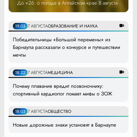
До +26: о погоде в Алтайском крае 8 августа
19:03
7 АВГУСТА
ОБРАЗОВАНИЕ И НАУКА
Победительницы «Большой перемены» из
Барнаула рассказали о конкурсе и путешествии
мечты
18:22
7 АВГУСТА
МЕДИЦИНА
Почему плавание вредит позвоночнику:
спортивный кардиолог ломает мифы о ЗОЖ
18:03
7 АВГУСТА
ОБЩЕСТВО
Новые дорожные знаки установят в Барнауле