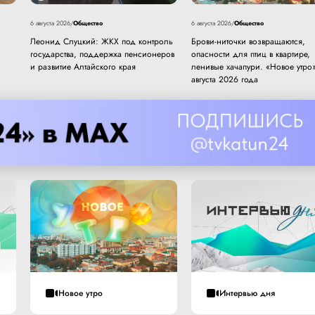
Общество
Общество
6 августа 2026
/
6 августа 2026
/
Леонид Слуцкий: ЖКХ под контроль
Брови-ниточки возвращаются,
государства, поддержка пенсионеров
опасности для птиц в квартире,
и развитие Алтайского края
ленивые хачапури. «Новое утро»
августа 2026 года
Новое утро
Интервью дня