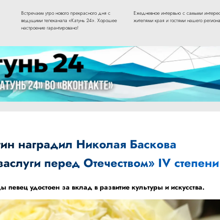
Встречаем утро нового прекрасного дня с
Ежедневное интервью с самыми интере
ведущими телеканала «Катунь 24». Хорошее
жителями края и гостями нашего региона
настроение гарантировано!
ин наградил Николая Баскова
аслуги перед Отечеством» IV степени
ы певец удостоен за вклад в развитие культуры и искусства.