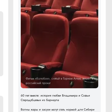
Фильм «Колобок», снятый в Горном Алтае, вышел в
российский прокат
60 лет вместе: история любви Владимира и Софьи
Стародубцевых из Барнаула
Волны жары и засухи могут стать нормой для Сибири