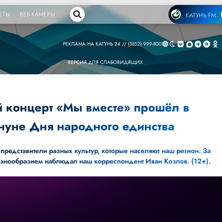
ЕТЫ
ВЕБ-КАМЕРЫ
КАТУНЬ FM
РЕКЛАМА НА КАТУНЬ 24 // (3852) 999-800
ВЕРСИЯ ДЛЯ СЛАБОВИДЯЩИХ
й концерт «Мы вместе» прошёл в
нуне Дня народного единства
представители разных культур, которые населяют наш регион. За
азнообразием наблюдал наш корреспондент Иван Козлов. (12+).