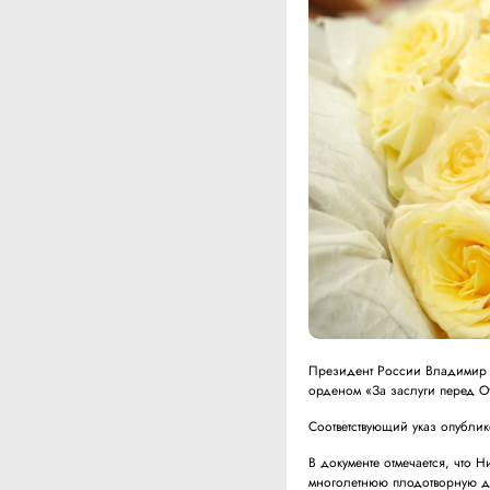
Президент России Владимир П
орденом «За заслуги перед От
Соответствующий указ опубли
В документе отмечается, что Н
многолетнюю плодотворную дея