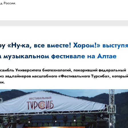
ад России.
 «Ну-ка, все вместе! Хором!» выступя
м музыкальном фестивале на Алтае
самбль Университета биотехнологий, покоривший федеральный
 из хедлайнеров масштабного «Фестивального Турсиба», которы
ни.