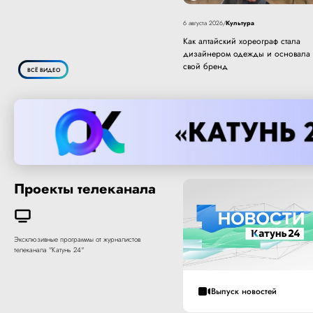
Культура
6 августа 2026
/
Как алтайский хореограф стала
дизайнером одежды и основала
свой бренд
ВСЁ ВИДЕО
Проекты телеканала
Эксклюзивные программы от журналистов
телеканала "Катунь 24"
Выпуск новостей