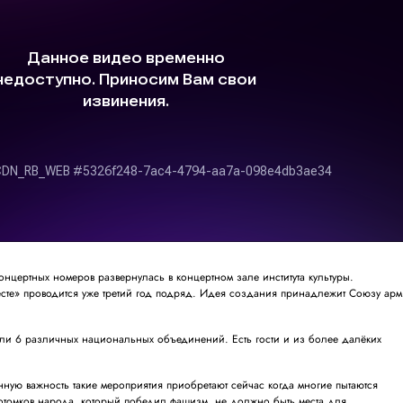
онцертных номеров развернулась в концертном зале института культуры.
есте» проводится уже третий год подряд. Идея создания принадлежит Союзу ар
ели 6 различных национальных объединений. Есть гости и из более далёких
ную важность такие мероприятия приобретают сейчас когда многие пытаются
потомков народа, который победил фашизм, не должно быть места для