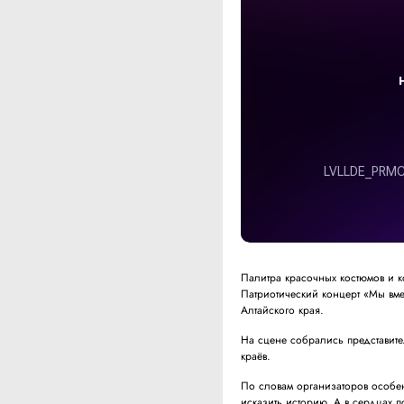
Палитра красочных костюмов и к
Патриотический концерт «Мы вм
Алтайского края.
На сцене собрались представит
краёв.
По словам организаторов особен
исказить историю. А в сердцах 