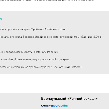
:
ости» прошёл в лагере «Орлёнок» Алтайского края
онального этапа Всероссийской военно-патриотической игры «Зарница 2.0» в
рвый Всероссийский форум «Патриоты России»
ионе лётной школе-интернату строят в Алтайском крае
вается единственный за Уралом наукоград, основанный Петром I
Барнаульский «Речной вокзал»
СМОТРИТЕ ОНЛАЙН: