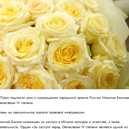
утин подписал указ о награждении народного артиста России Николая Басков
ечеством» IV степени.
кован на официальном портале правовой информации.
иколай Басков награжден за заслуги в области культуры и искусства, а также
тельность. Орден «За заслуги перед Отечеством» IV степени является одной из