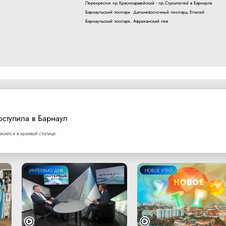
Перекресток пр.Красноармейский - пр.Строителей в Барнауле
Барнаульский зоопарк. Дальневосточный леопард Елисей
Барнаульский зоопарк. Африканский лев
оступила в Барнаул
ается в краевой столице.
ИНТЕРВЬЮ ДНЯ
НОВОЕ УТРО