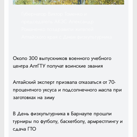
Губернатор Виктор Томенко и
председатель АКЗС Александр
Романенко поздравили жителей
Алтайского края с Днем физкультурника
Около 300 выпускников военного учебного
центра АлтГТУ получат воинские звания
Алтайский эксперт призвала отказаться от 70-
процентного уксуса и подсолнечного масла при
заготовках на зиму
В День физкультурника в Барнауле прошли
турниры по футболу, баскетболу, армрестлингу и
сдача ГТО