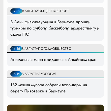
17:32
8 АВГУСТА
ОБЩЕСТВО
СПОРТ
В День физкультурника в Барнауле прошли
турниры по футболу, баскетболу, армрестлингу и
сдача ГТО
16:16
8 АВГУСТА
ПОГОДА
ОБЩЕСТВО
Аномальная жара ожидается в Алтайском крае
15:19
8 АВГУСТА
ЭКОЛОГИЯ
132 мешка мусора собрали волонтеры на
берегу Пивоварки в Барнауле