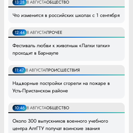
13:28
8 АВГУСТА
ОБЩЕСТВО
Что изменится в российских школах с 1 сентября
12:44
8 АВГУСТА
ПРОЧЕЕ
Фестиваль любви к животным «Лапки тапки»
проходит в Барнауле
11:47
8 АВГУСТА
ПРОИСШЕСТВИЯ
Надворные постройки сгорели на пожаре в
Усть-Пристанском районе
10:46
8 АВГУСТА
ОБЩЕСТВО
Около 300 выпускников военного учебного
центра АлтГТУ получат воинские звания